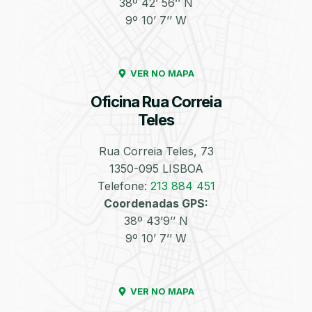
38º 42’ 56’’ N
9º 10’ 7’’ W
Enchimento de
Pneus e Jantes
Azoto/Nitrogénio
VER NO MAPA
Oficina Rua Correia
Teles
Rua Correia Teles, 73
1350-095 LISBOA
Equilibragem das
Desempeno de
Rodas
Jantes
Telefone:
213 884 451
Coordenadas GPS:
38º 43’9’’ N
9º 10’ 7’’ W
VER NO MAPA
Escapes
Kit Embraiagem