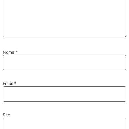
Substituição de
Reparação de
Injetores
Turbos
Nome
*
PESQUISAR
Velas
Lâmpadas
Email
*
Site
Discos e Pastilhas
Amortecedores
de Travões