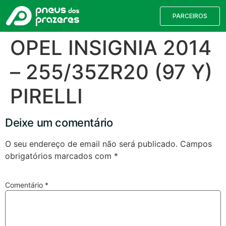
PARCEIROS
OPEL INSIGNIA 2014
– 255/35ZR20 (97 Y)
PIRELLI
Deixe um comentário
O seu endereço de email não será publicado.
Campos
obrigatórios marcados com
*
Válvulas TPMS
Reparação de Furos
Pesquisa de Pneus
Comentário
*
Encontre o pneu correto para a sua
viatura