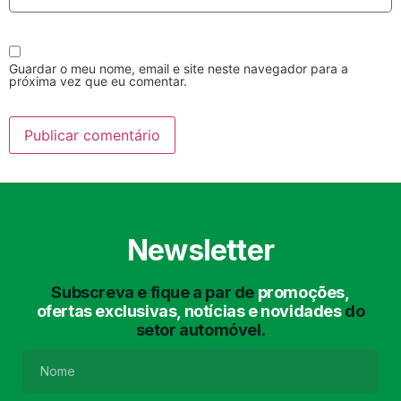
Guardar o meu nome, email e site neste navegador para a
próxima vez que eu comentar.
Lavagem Manual
Lavagem de Motor
com Aspiração e de
Interiores
Newsletter
Subscreva e fique a par de
promoções,
ofertas exclusivas, notícias e novidades
do
setor automóvel.
Lavagem de Chassis
Matrículas