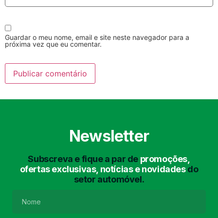
Guardar o meu nome, email e site neste navegador para a
próxima vez que eu comentar.
Lavagem Manual
Lavagem de Motor
com Aspiração e de
Interiores
Newsletter
Subscreva e fique a par de
promoções,
ofertas exclusivas, notícias e novidades
do
setor automóvel.
Lavagem de Chassis
Matrículas