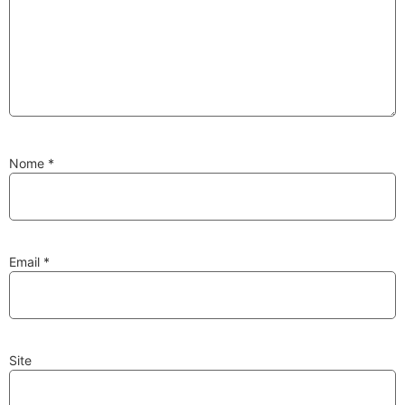
Substituição de
Reparação de
Injetores
Turbos
Nome
*
PESQUISAR
Velas
Lâmpadas
Email
*
Site
Discos e Pastilhas
Amortecedores
de Travões