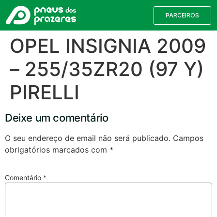
PARCEIROS
OPEL INSIGNIA 2009
– 255/35ZR20 (97 Y)
PIRELLI
Deixe um comentário
O seu endereço de email não será publicado.
Campos
obrigatórios marcados com
*
Válvulas TPMS
Reparação de Furos
Pesquisa de Pneus
Comentário
*
Encontre o pneu correto para a sua
viatura