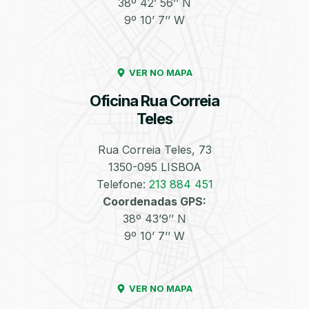
38º 42’ 56’’ N
9º 10’ 7’’ W
Enchimento de
Pneus e Jantes
Azoto/Nitrogénio
VER NO MAPA
Oficina Rua Correia
Teles
Rua Correia Teles, 73
1350-095 LISBOA
Equilibragem das
Desempeno de
Rodas
Jantes
Telefone:
213 884 451
Coordenadas GPS:
38º 43’9’’ N
9º 10’ 7’’ W
VER NO MAPA
Escapes
Kit Embraiagem