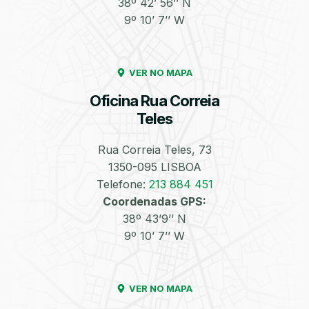
38º 42’ 56’’ N
9º 10’ 7’’ W
Enchimento de
Pneus e Jantes
Azoto/Nitrogénio
VER NO MAPA
Oficina Rua Correia
Teles
Rua Correia Teles, 73
1350-095 LISBOA
Equilibragem das
Desempeno de
Rodas
Jantes
Telefone:
213 884 451
Coordenadas GPS:
38º 43’9’’ N
9º 10’ 7’’ W
VER NO MAPA
Escapes
Kit Embraiagem