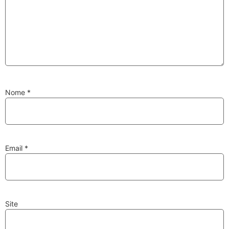
Substituição de
Reparação de
Injetores
Turbos
Nome
*
PESQUISAR
Velas
Lâmpadas
Email
*
Site
Discos e Pastilhas
Amortecedores
de Travões