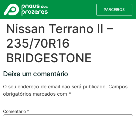
PARCEIROS
Nissan Terrano Ⅱ –
235/70R16
BRIDGESTONE
Deixe um comentário
O seu endereço de email não será publicado.
Campos
obrigatórios marcados com
*
Válvulas TPMS
Reparação de Furos
Pesquisa de Pneus
Comentário
*
Encontre o pneu correto para a sua
viatura