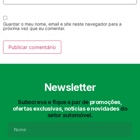
Guardar o meu nome, email e site neste navegador para a
próxima vez que eu comentar.
Lavagem Manual
Lavagem de Motor
com Aspiração e de
Interiores
Newsletter
Subscreva e fique a par de
promoções,
ofertas exclusivas, notícias e novidades
do
setor automóvel.
Lavagem de Chassis
Matrículas