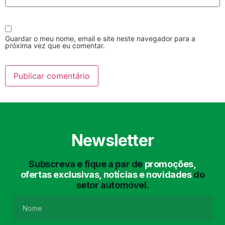
Guardar o meu nome, email e site neste navegador para a
próxima vez que eu comentar.
Lavagem Manual
Lavagem de Motor
com Aspiração e de
Interiores
Newsletter
Subscreva e fique a par de
promoções,
ofertas exclusivas, notícias e novidades
do
setor automóvel.
Lavagem de Chassis
Matrículas