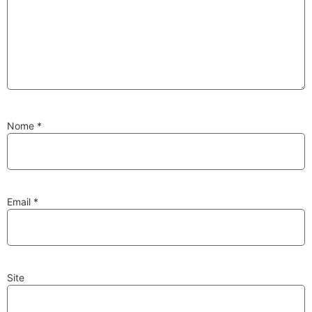
Substituição de
Reparação de
Injetores
Turbos
Nome
*
PESQUISAR
Velas
Lâmpadas
Email
*
Site
Discos e Pastilhas
Amortecedores
de Travões