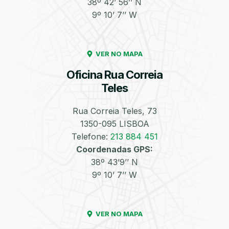
38º 42’ 56’’ N
9º 10’ 7’’ W
Enchimento de
Pneus e Jantes
Azoto/Nitrogénio
VER NO MAPA
Oficina Rua Correia
Teles
Rua Correia Teles, 73
1350-095 LISBOA
Equilibragem das
Desempeno de
Rodas
Jantes
Telefone:
213 884 451
Coordenadas GPS:
38º 43’9’’ N
9º 10’ 7’’ W
VER NO MAPA
Escapes
Kit Embraiagem