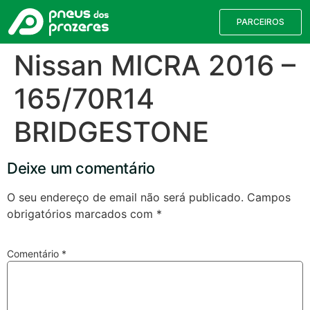
PARCEIROS
Nissan MICRA 2016 –
165/70R14
BRIDGESTONE
Deixe um comentário
O seu endereço de email não será publicado.
Campos
obrigatórios marcados com
*
Válvulas TPMS
Reparação de Furos
Pesquisa de Pneus
Comentário
*
Encontre o pneu correto para a sua
viatura