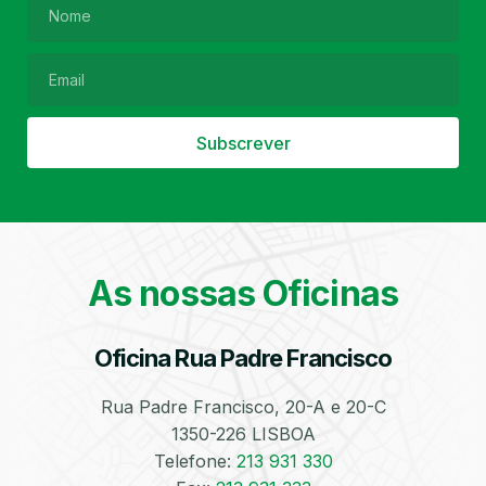
Filtro de Partículas
Óleos
Subscrever
As nossas Oficinas
Bate-Chapas
Higienização e
Desinfeção
Automóvel
Oficina Rua Padre Francisco
Rua Padre Francisco, 20-A e 20-C
1350-226 LISBOA
Telefone:
213 931 330