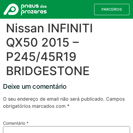
PARCEIROS
Nissan INFINITI
QX50 2015 –
P245/45R19
BRIDGESTONE
Deixe um comentário
Válvulas TPMS
Reparação de Furos
Pesquisa de Pneus
O seu endereço de email não será publicado.
Campos
obrigatórios marcados com
*
Encontre o pneu correto para a sua
viatura
Comentário
*