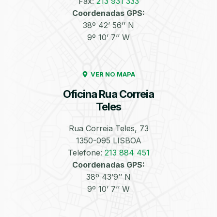
Fax:
213 931 333
Coordenadas GPS:
Enchimento de
Pneus e Jantes
38º 42’ 56’’ N
Azoto/Nitrogénio
9º 10’ 7’’ W
VER NO MAPA
Oficina Rua Correia
Teles
Equilibragem das
Desempeno de
Rodas
Jantes
Rua Correia Teles, 73
1350-095 LISBOA
Telefone:
213 884 451
Coordenadas GPS:
38º 43’9’’ N
9º 10’ 7’’ W
Escapes
Kit Embraiagem