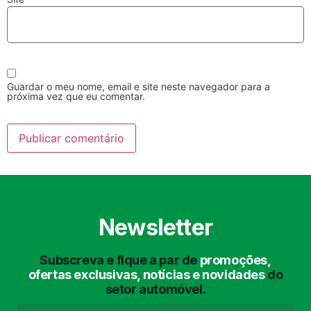
Guardar o meu nome, email e site neste navegador para a
próxima vez que eu comentar.
Lavagem Manual
Lavagem de Motor
com Aspiração e de
Interiores
Newsletter
Subscreva e fique a par de
promoções,
Lavagem de Chassis
Matrículas
ofertas exclusivas, notícias e novidades
do
setor automóvel.