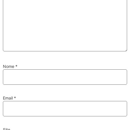
Substituição de
Reparação de
Injetores
Turbos
PESQUISAR
Nome
*
Velas
Lâmpadas
Email
*
Discos e Pastilhas
Amortecedores
de Travões
Site