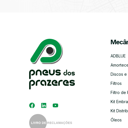
Mecân
ADBLUE
Amortec
Discos e
Filtros
Filtro de 
Kit Embr
Kit Distri
Óleos