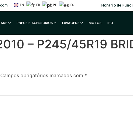
EN
FR
PT
ES
.com
Horário de Func
IDADE
PNEUS E ACESSÓRIOS
LAVAGENS
MOTOS
IPO
EX 2010 – P245/45R19 B
Campos obrigatórios marcados com
*