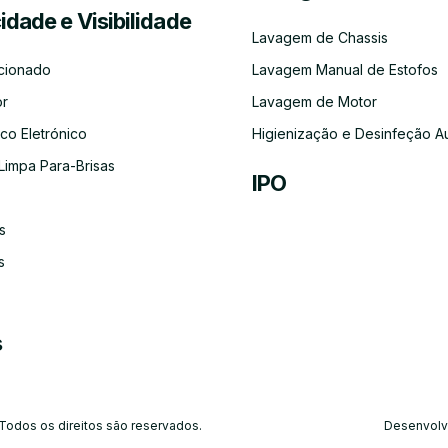
cidade e Visibilidade
Serviço
Lubrificação
Inspeção
Escovas
Filtros
Emissõe
Lavagem de Chassis
de
Automóvel
Limpa
de
Recolha
Para-
Gases
cionado
Lavagem Manual de Estofos
e
Brisas
(CO)
Entrega
or
Lavagem de Motor
do
Carro
co Eletrónico
Higienização e Desinfeção A
Limpa Para-Brisas
IPO
s
Ar-
Condicionado
s
s
 Todos os direitos são reservados.
Desenvolv