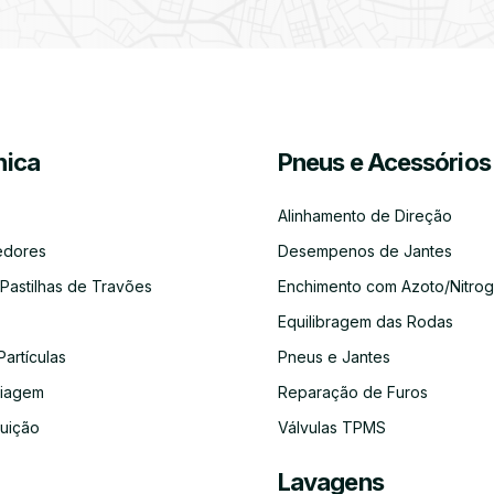
Partículas
Desinfeção
Azoto/Nitrogénio
Jantes
Automóvel
ica
Pneus e Acessórios
Equilibragem
Desempeno
Escapes
Kit
Kit
Diagnóst
das
de
Embraiagem
Distribuição
Eletróni
Rodas
Jantes
Alinhamento de Direção
edores
Desempenos de Jantes
 Pastilhas de Travões
Enchimento com Azoto/Nitrog
Equilibragem das Rodas
Auto-
Alinhamento
Alternador
ADBLUE
Limpeza
Faróis
Rádios
de
do
Partículas
Pneus e Jantes
Direção
Circuito
de
aiagem
Reparação de Furos
Refrigeração
buição
Válvulas TPMS
Lavagens