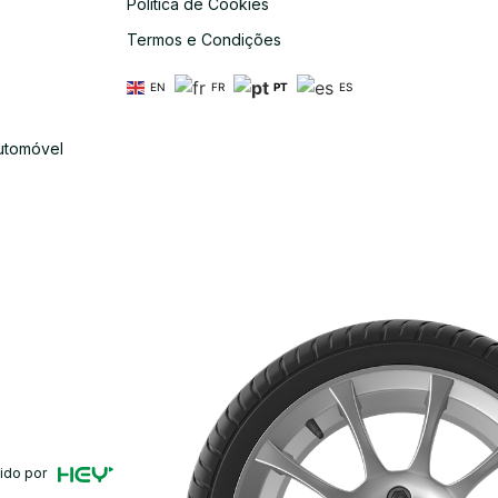
Política de Cookies
s
Termos e Condições
EN
FR
PT
ES
utomóvel
ido por