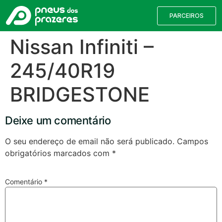
PARCEIROS
Nissan Infiniti –
245/40R19
BRIDGESTONE
Deixe um comentário
O seu endereço de email não será publicado.
Campos
obrigatórios marcados com
*
Válvulas TPMS
Reparação de Furos
Pesquisa de Pneus
Comentário
*
Encontre o pneu correto para a sua
viatura