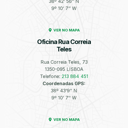
38º 42’ 56’’ N
9º 10’ 7’’ W
Enchimento de
Pneus e Jantes
Azoto/Nitrogénio
VER NO MAPA
Oficina Rua Correia
Teles
Rua Correia Teles, 73
1350-095 LISBOA
Equilibragem das
Desempeno de
Rodas
Jantes
Telefone:
213 884 451
Coordenadas GPS:
38º 43’9’’ N
9º 10’ 7’’ W
VER NO MAPA
Escapes
Kit Embraiagem