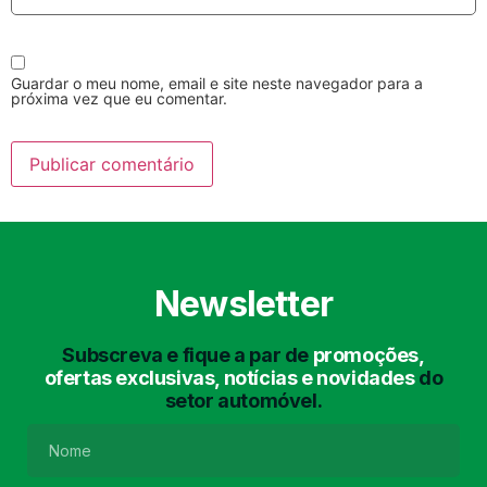
Guardar o meu nome, email e site neste navegador para a
próxima vez que eu comentar.
Lavagem Manual
Lavagem de Motor
com Aspiração e de
Interiores
Newsletter
Subscreva e fique a par de
promoções,
ofertas exclusivas, notícias e novidades
do
setor automóvel.
Lavagem de Chassis
Matrículas