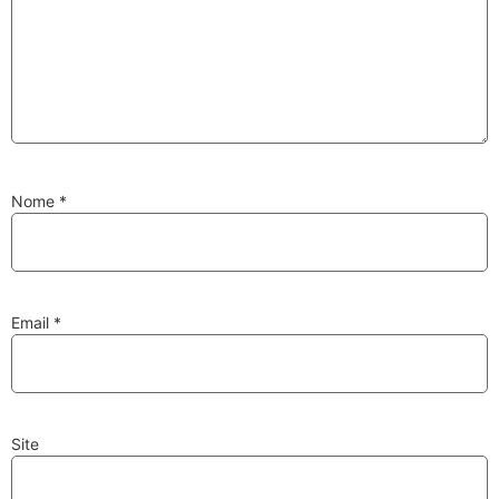
Substituição de
Reparação de
Injetores
Turbos
Nome
*
PESQUISAR
Velas
Lâmpadas
Email
*
Site
Discos e Pastilhas
Amortecedores
de Travões