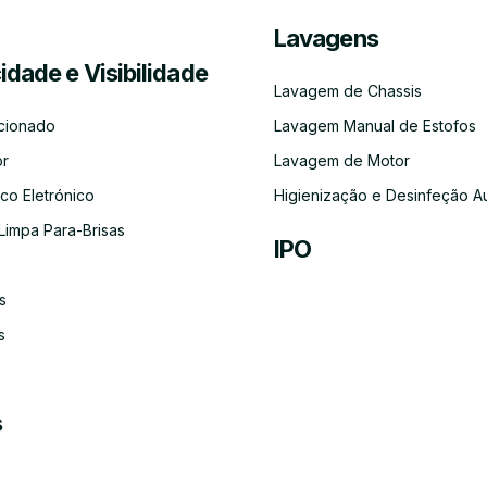
Lavagens
Serviço
Lubrificação
Inspeção
Escovas
Filtros
Emissõe
cidade e Visibilidade
de
Automóvel
Limpa
de
Recolha
Para-
Gases
Lavagem de Chassis
e
Brisas
(CO)
Entrega
cionado
Lavagem Manual de Estofos
do
Carro
or
Lavagem de Motor
co Eletrónico
Higienização e Desinfeção A
Limpa Para-Brisas
IPO
Ar-
s
Condicionado
s
s