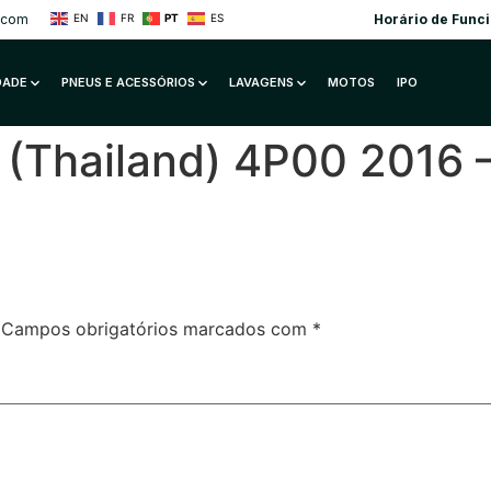
.com
Horário de Func
EN
FR
PT
ES
IDADE
PNEUS E ACESSÓRIOS
LAVAGENS
MOTOS
IPO
s (Thailand) 4P00 2016
Campos obrigatórios marcados com
*