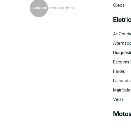
Óleos
Eletri
Ar-Condi
Alternad
Diagnósti
Escovas 
Faróis
Lâmpada
Matrícula
Velas
Moto