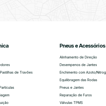
Filtro
Óleos
Bate-
Higienização
Enchimento
Pneus
de
Chapas
e
de
e
Partículas
Desinfeção
Azoto/Nitrogénio
Jantes
Automóvel
Equilibragem
Desempeno
Escapes
Kit
Kit
Diagnóst
das
de
Embraiagem
Distribuição
Eletróni
ica
Pneus e Acessórios
Rodas
Jantes
Alinhamento de Direção
edores
Desempenos de Jantes
 Pastilhas de Travões
Enchimento com Azoto/Nitrog
Auto-
Alinhamento
Alternador
ADBLUE
Limpeza
Faróis
Rádios
de
do
Equilibragem das Rodas
Direção
Circuito
de
Partículas
Pneus e Jantes
Refrigeração
aiagem
Reparação de Furos
buição
Válvulas TPMS