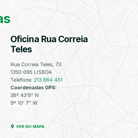
Encontre o pneu
correto para a sua
as
viatura
Válvulas
Reparação
Substituição
Reparação
Velas
Lâmpad
Oficina Rua Correia
TPMS
de
de
de
Furos
Injetores
Turbos
Teles
PESQUISAR
Rua Correia Teles, 73
1350-095 LISBOA
Discos
Amortecedores
Lavagem
Lavagem
Lavagem
Matrícul
Telefone:
213 884 451
e
Manual
de
de
Coordenadas GPS:
Pastilhas
com
Motor
Chassis
de
Aspiração
38º 43’9’’ N
Travões
e de
9º 10’ 7’’ W
Interiores
VER NO MAPA