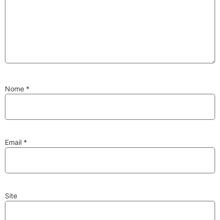
Substituição de
Reparação de
Injetores
Turbos
Nome
*
PESQUISAR
Velas
Lâmpadas
Email
*
Site
Discos e Pastilhas
Amortecedores
de Travões