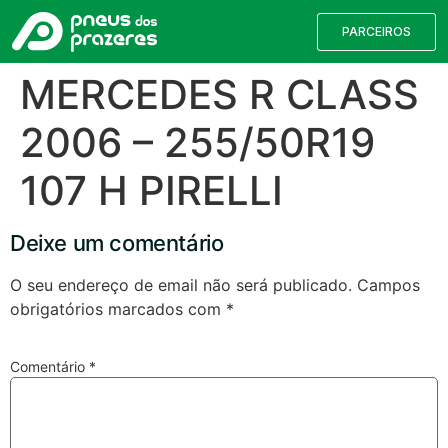
PARCEIROS
MERCEDES R CLASS
2006 – 255/50R19
107 H PIRELLI
Deixe um comentário
O seu endereço de email não será publicado.
Campos
obrigatórios marcados com
*
Válvulas TPMS
Reparação de Furos
Pesquisa de Pneus
Comentário
*
Encontre o pneu correto para a sua
viatura