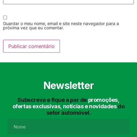
Guardar o meu nome, email e site neste navegador para a
próxima vez que eu comentar.
Lavagem Manual
Lavagem de Motor
com Aspiração e de
Interiores
Newsletter
Subscreva e fique a par de
promoções,
ofertas exclusivas, notícias e novidades
do
setor automóvel.
Lavagem de Chassis
Matrículas