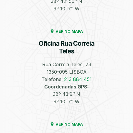
38º 42’ 56’’ N
9º 10’ 7’’ W
Enchimento de
Pneus e Jantes
Azoto/Nitrogénio
VER NO MAPA
Oficina Rua Correia
Teles
Rua Correia Teles, 73
1350-095 LISBOA
Equilibragem das
Desempeno de
Rodas
Jantes
Telefone:
213 884 451
Coordenadas GPS:
38º 43’9’’ N
9º 10’ 7’’ W
VER NO MAPA
Escapes
Kit Embraiagem