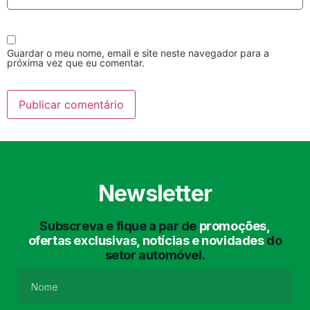
Guardar o meu nome, email e site neste navegador para a
próxima vez que eu comentar.
Lavagem Manual
Lavagem de Motor
com Aspiração e de
Interiores
Newsletter
Subscreva e fique a par de
promoções,
ofertas exclusivas, notícias e novidades
do
setor automóvel.
Lavagem de Chassis
Matrículas