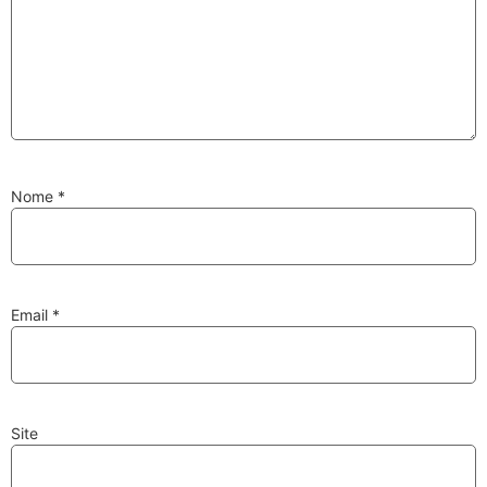
Substituição de
Reparação de
Injetores
Turbos
Nome
*
PESQUISAR
Velas
Lâmpadas
Email
*
Site
Discos e Pastilhas
Amortecedores
de Travões