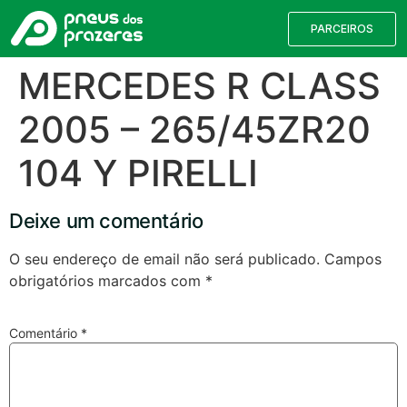
PARCEIROS
MERCEDES R CLASS
2005 – 265/45ZR20
104 Y PIRELLI
Deixe um comentário
O seu endereço de email não será publicado.
Campos
obrigatórios marcados com
*
Válvulas TPMS
Reparação de Furos
Pesquisa de Pneus
Comentário
*
Encontre o pneu correto para a sua
viatura