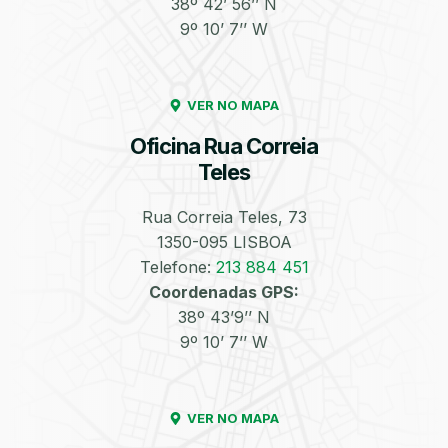
38º 42’ 56’’ N
9º 10’ 7’’ W
Enchimento de
Pneus e Jantes
Azoto/Nitrogénio
VER NO MAPA
Oficina Rua Correia
Teles
Rua Correia Teles, 73
1350-095 LISBOA
Equilibragem das
Desempeno de
Rodas
Jantes
Telefone:
213 884 451
Coordenadas GPS:
38º 43’9’’ N
9º 10’ 7’’ W
VER NO MAPA
Escapes
Kit Embraiagem