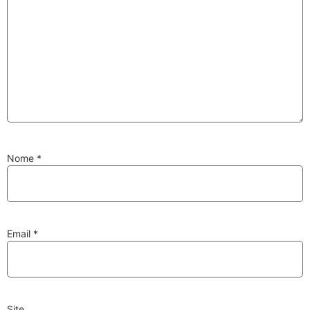
Pesquisa de Pneus
Encontre o pneu correto
para a sua viatura
Nome
*
Email
*
PESQUISAR
Site