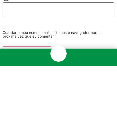
Guardar o meu nome, email e site neste navegador para a
próxima vez que eu comentar.
Newsletter
Subscreva e fique a par de
promoções,
ofertas exclusivas, notícias e novidades
do
setor automóvel.