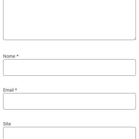
Substituição de
Reparação de
Injetores
Turbos
Nome
*
PESQUISAR
Velas
Lâmpadas
Email
*
Site
Discos e Pastilhas
Amortecedores
de Travões