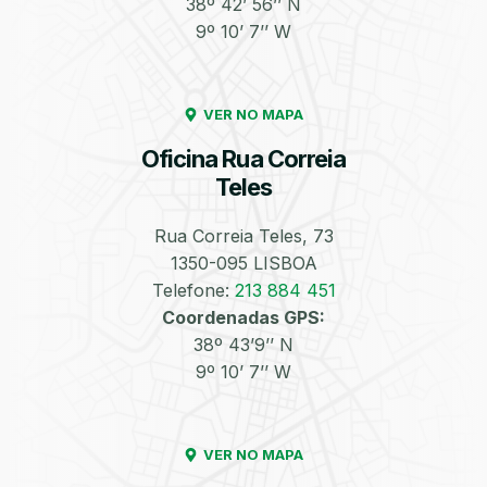
38º 42’ 56’’ N
9º 10’ 7’’ W
Enchimento de
Pneus e Jantes
Azoto/Nitrogénio
VER NO MAPA
Oficina Rua Correia
Teles
Rua Correia Teles, 73
1350-095 LISBOA
Equilibragem das
Desempeno de
Rodas
Jantes
Telefone:
213 884 451
Coordenadas GPS:
38º 43’9’’ N
9º 10’ 7’’ W
VER NO MAPA
Escapes
Kit Embraiagem