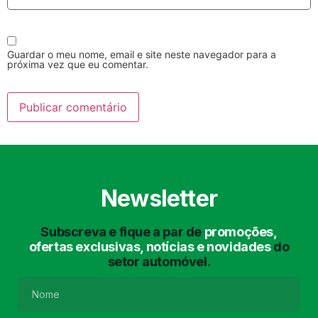
Guardar o meu nome, email e site neste navegador para a
próxima vez que eu comentar.
Lavagem Manual
Lavagem de Motor
com Aspiração e de
Interiores
Newsletter
Subscreva e fique a par de
promoções,
ofertas exclusivas, notícias e novidades
do
setor automóvel.
Lavagem de Chassis
Matrículas