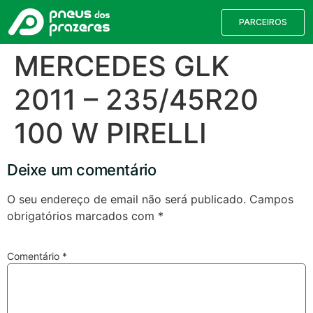
PARCEIROS
MERCEDES GLK
2011 – 235/45R20
100 W PIRELLI
Deixe um comentário
O seu endereço de email não será publicado.
Campos
obrigatórios marcados com
*
Válvulas TPMS
Reparação de Furos
Pesquisa de Pneus
Comentário
*
Encontre o pneu correto para a sua
viatura