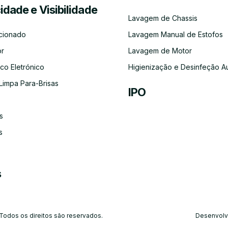
cidade e Visibilidade
Serviço
Lubrificação
Inspeção
Escovas
Filtros
Emissõe
Lavagem de Chassis
de
Automóvel
Limpa
de
Recolha
Para-
Gases
cionado
Lavagem Manual de Estofos
e
Brisas
(CO)
Entrega
or
Lavagem de Motor
do
Carro
co Eletrónico
Higienização e Desinfeção A
Limpa Para-Brisas
IPO
s
Ar-
Condicionado
s
s
 Todos os direitos são reservados.
Desenvolv