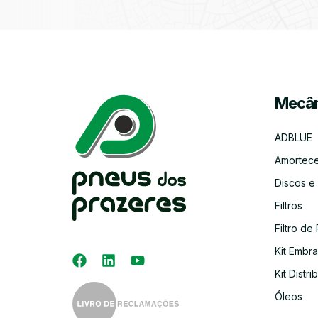
Mecân
ADBLUE
Amortec
Discos e
Filtros
Filtro de 
Kit Embr
Kit Distri
Óleos