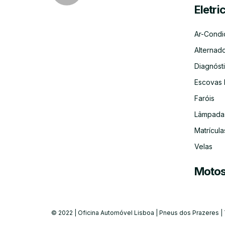
Eletri
Ar-Condi
Alternad
Diagnósti
Escovas 
Faróis
Lâmpada
Matrícula
Velas
Moto
© 2022 | Oficina Automóvel Lisboa | Pneus dos Prazeres |