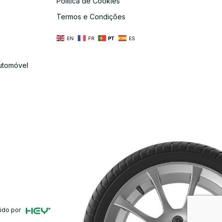
Política de Cookies
s
Termos e Condições
EN
FR
PT
ES
utomóvel
ido por