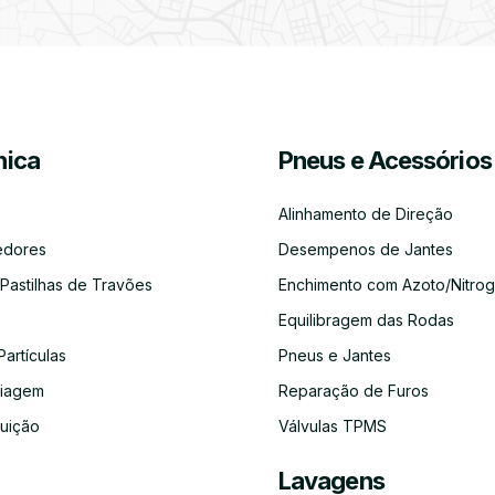
Partículas
Desinfeção
Azoto/Nitrogénio
Jantes
Automóvel
ica
Pneus e Acessórios
Equilibragem
Desempeno
Escapes
Kit
Kit
Diagnóst
das
de
Embraiagem
Distribuição
Eletróni
Rodas
Jantes
Alinhamento de Direção
edores
Desempenos de Jantes
 Pastilhas de Travões
Enchimento com Azoto/Nitrog
Equilibragem das Rodas
Auto-
Alinhamento
Alternador
ADBLUE
Limpeza
Faróis
Rádios
de
do
Partículas
Pneus e Jantes
Direção
Circuito
de
aiagem
Reparação de Furos
Refrigeração
buição
Válvulas TPMS
Lavagens