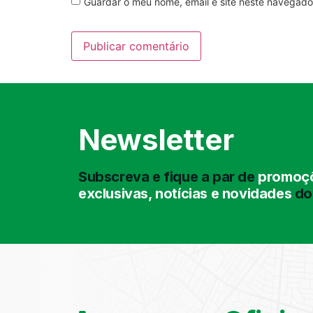
Guardar o meu nome, email e site neste navegado
Newsletter
Subscreva e fique a par de
promoçõ
exclusivas, notícias e novidades
do