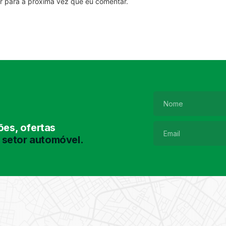
r para a próxima vez que eu comentar.
es, ofertas
 setor automóvel.
Pesquisa de
Pneus
Encontre o pneu