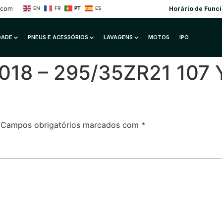
.com
Horário de Func
EN
FR
PT
ES
IDADE
PNEUS E ACESSÓRIOS
LAVAGENS
MOTOS
IPO
18 – 295/35ZR21 107 Y
Campos obrigatórios marcados com
*