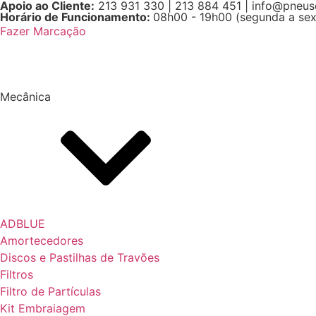
Apoio ao Cliente:
213 931 330
|
213 884 451
|
info@pneus
Skip
Horário de Funcionamento:
08h00 - 19h00 (segunda a sex
to
Fazer Marcação
content
Mecânica
ADBLUE
Amortecedores
Discos e Pastilhas de Travões
Filtros
Filtro de Partículas
Kit Embraiagem