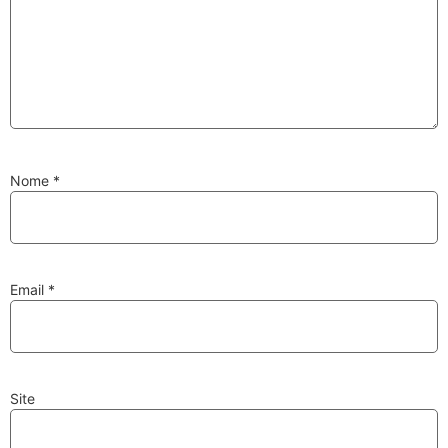
Substituição de
Reparação de
Injetores
Turbos
Nome
*
PESQUISAR
Velas
Lâmpadas
Email
*
Site
Discos e Pastilhas
Amortecedores
de Travões