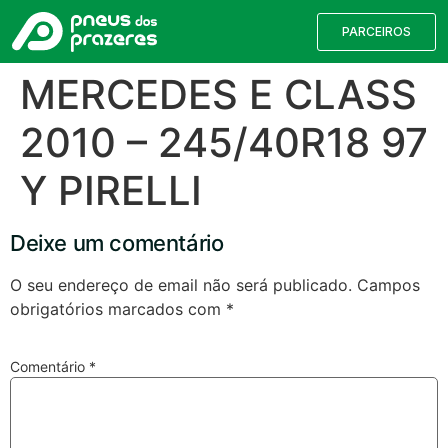
PARCEIROS
MERCEDES E CLASS
2010 – 245/40R18 97
Y PIRELLI
Deixe um comentário
O seu endereço de email não será publicado.
Campos
obrigatórios marcados com
*
Válvulas TPMS
Reparação de Furos
Pesquisa de Pneus
Comentário
*
Encontre o pneu correto para a sua
viatura