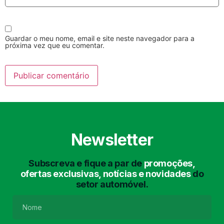
Guardar o meu nome, email e site neste navegador para a
próxima vez que eu comentar.
Lavagem Manual
Lavagem de Motor
com Aspiração e de
Interiores
Newsletter
Subscreva e fique a par de
promoções,
ofertas exclusivas, notícias e novidades
do
setor automóvel.
Lavagem de Chassis
Matrículas