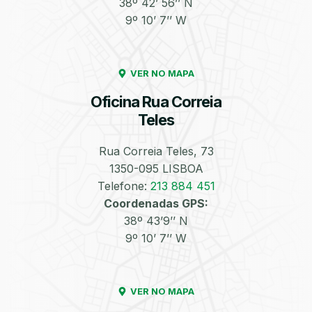
38º 42’ 56’’ N
9º 10’ 7’’ W
Enchimento de
Pneus e Jantes
Azoto/Nitrogénio
VER NO MAPA
Oficina Rua Correia
Teles
Rua Correia Teles, 73
1350-095 LISBOA
Equilibragem das
Desempeno de
Rodas
Jantes
Telefone:
213 884 451
Coordenadas GPS:
38º 43’9’’ N
9º 10’ 7’’ W
VER NO MAPA
Escapes
Kit Embraiagem