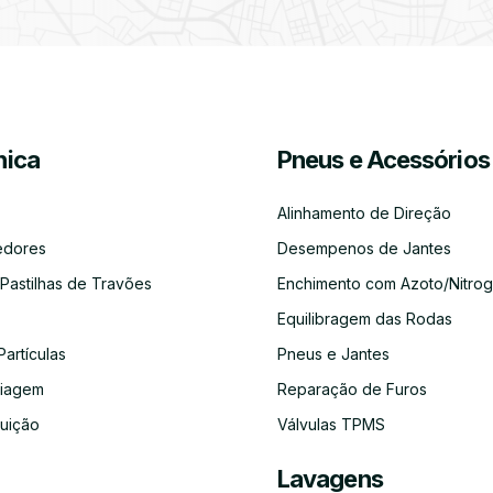
Partículas
Desinfeção
Azoto/Nitrogénio
Jantes
Automóvel
ica
Pneus e Acessórios
Equilibragem
Desempeno
Escapes
Kit
Kit
Diagnóst
das
de
Embraiagem
Distribuição
Eletróni
Rodas
Jantes
Alinhamento de Direção
edores
Desempenos de Jantes
 Pastilhas de Travões
Enchimento com Azoto/Nitrog
Equilibragem das Rodas
Auto-
Alinhamento
Alternador
ADBLUE
Limpeza
Faróis
Rádios
de
do
Partículas
Pneus e Jantes
Direção
Circuito
de
aiagem
Reparação de Furos
Refrigeração
buição
Válvulas TPMS
Lavagens