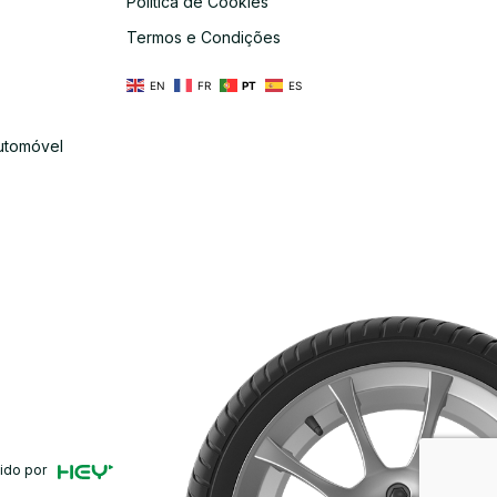
Política de Cookies
s
Termos e Condições
EN
FR
PT
ES
utomóvel
ido por