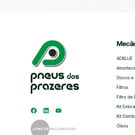
Mecân
ADBLUE
Amortec
Discos e
Filtros
Filtro de 
Kit Embr
Kit Distri
Óleos