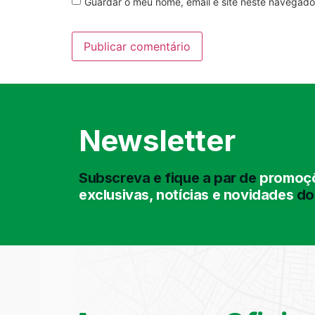
Guardar o meu nome, email e site neste navegado
Newsletter
Subscreva e fique a par de
promoçõ
exclusivas, notícias e novidades
do