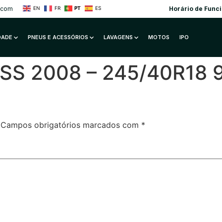
.com
Horário de Func
EN
FR
PT
ES
IDADE
PNEUS E ACESSÓRIOS
LAVAGENS
MOTOS
IPO
S 2008 – 245/40R18 9
Campos obrigatórios marcados com
*