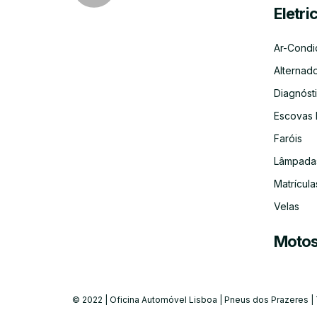
Eletri
Ar-Condi
Alternad
Diagnósti
Escovas 
Faróis
Lâmpada
Matrícula
Velas
Moto
© 2022 | Oficina Automóvel Lisboa | Pneus dos Prazeres |