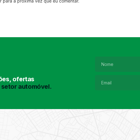
r para a próxima vez que eu comentar.
es, ofertas
 setor automóvel.
Pesquisa de
Pneus
Encontre o pneu