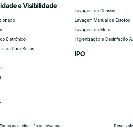
cidade e Visibilidade
Serviço
Lubrificação
Inspeção
Escovas
Filtros
Emissõe
Lavagem de Chassis
de
Automóvel
Limpa
de
Recolha
Para-
Gases
cionado
Lavagem Manual de Estofos
e
Brisas
(CO)
Entrega
or
Lavagem de Motor
do
Carro
co Eletrónico
Higienização e Desinfeção A
Limpa Para-Brisas
IPO
s
Ar-
Condicionado
s
s
 Todos os direitos são reservados.
Desenvolv