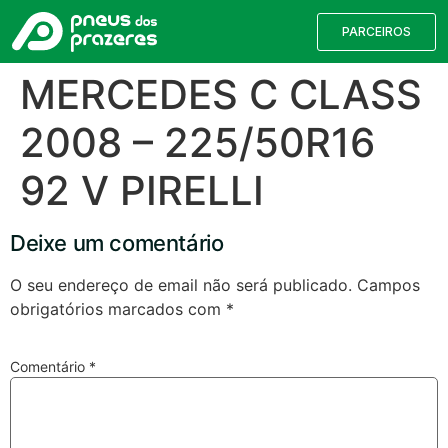
PARCEIROS
MERCEDES C CLASS
2008 – 225/50R16
92 V PIRELLI
Deixe um comentário
O seu endereço de email não será publicado.
Campos
obrigatórios marcados com
*
Válvulas TPMS
Reparação de Furos
Pesquisa de Pneus
Comentário
*
Encontre o pneu correto para a sua
viatura