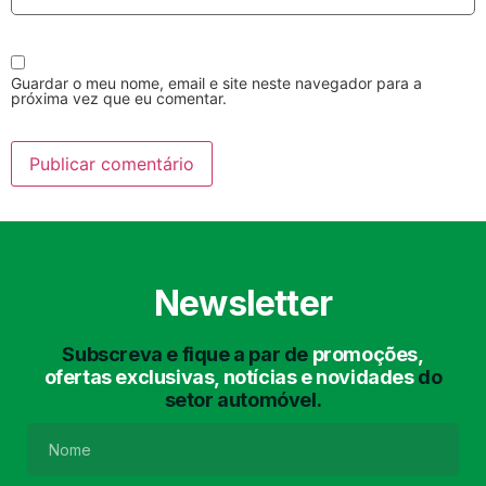
Guardar o meu nome, email e site neste navegador para a
próxima vez que eu comentar.
Lavagem Manual
Lavagem de Motor
com Aspiração e de
Interiores
Newsletter
Subscreva e fique a par de
promoções,
ofertas exclusivas, notícias e novidades
do
setor automóvel.
Lavagem de Chassis
Matrículas