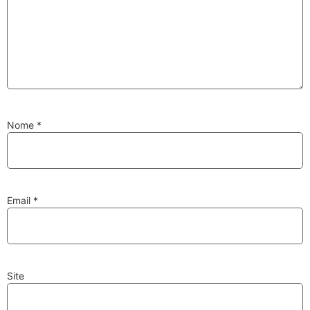
Substituição de
Reparação de
Injetores
Turbos
Nome
*
PESQUISAR
Velas
Lâmpadas
Email
*
Site
Discos e Pastilhas
Amortecedores
de Travões