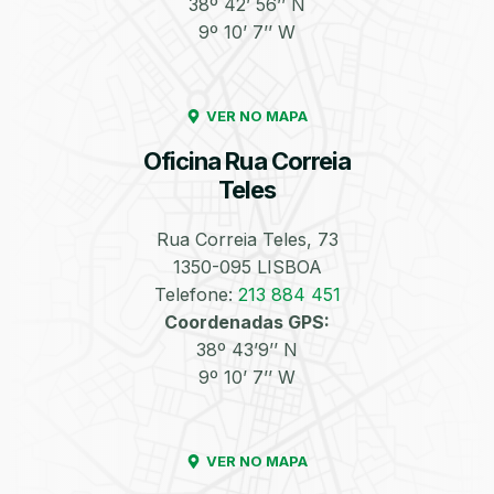
38º 42’ 56’’ N
9º 10’ 7’’ W
Enchimento de
Pneus e Jantes
Azoto/Nitrogénio
VER NO MAPA
Oficina Rua Correia
Teles
Rua Correia Teles, 73
1350-095 LISBOA
Equilibragem das
Desempeno de
Rodas
Jantes
Telefone:
213 884 451
Coordenadas GPS:
38º 43’9’’ N
9º 10’ 7’’ W
VER NO MAPA
Escapes
Kit Embraiagem