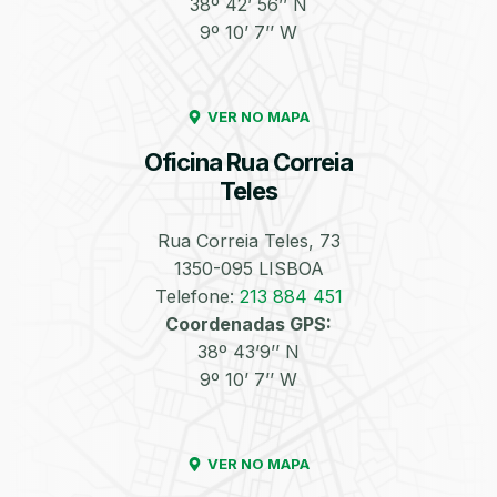
38º 42’ 56’’ N
9º 10’ 7’’ W
Enchimento de
Pneus e Jantes
Azoto/Nitrogénio
VER NO MAPA
Oficina Rua Correia
Teles
Rua Correia Teles, 73
1350-095 LISBOA
Equilibragem das
Desempeno de
Rodas
Jantes
Telefone:
213 884 451
Coordenadas GPS:
38º 43’9’’ N
9º 10’ 7’’ W
VER NO MAPA
Escapes
Kit Embraiagem