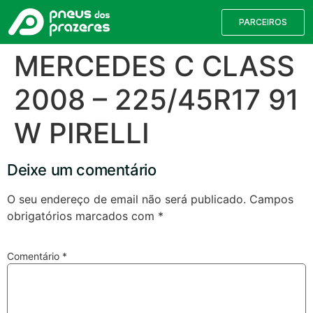
PARCEIROS
MERCEDES C CLASS
2008 – 225/45R17 91
W PIRELLI
Deixe um comentário
O seu endereço de email não será publicado.
Campos
obrigatórios marcados com
*
Válvulas TPMS
Reparação de Furos
Pesquisa de Pneus
Comentário
*
Encontre o pneu correto para a sua
viatura