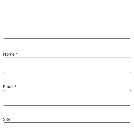
Substituição de
Reparação de
Injetores
Turbos
Nome
*
PESQUISAR
Velas
Lâmpadas
Email
*
Site
Discos e Pastilhas
Amortecedores
de Travões