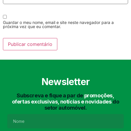
Guardar o meu nome, email e site neste navegador para a
próxima vez que eu comentar.
Lavagem Manual
Lavagem de Motor
com Aspiração e de
Interiores
Newsletter
Subscreva e fique a par de
promoções,
ofertas exclusivas, notícias e novidades
do
setor automóvel.
Lavagem de Chassis
Matrículas