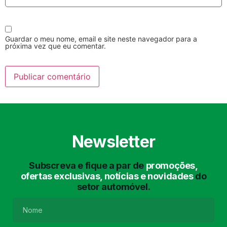
Guardar o meu nome, email e site neste navegador para a
próxima vez que eu comentar.
Lavagem Manual
Lavagem de Motor
com Aspiração e de
Interiores
Newsletter
Subscreva e fique a par de
promoções,
ofertas exclusivas, notícias e novidades
do
setor automóvel.
Lavagem de Chassis
Matrículas