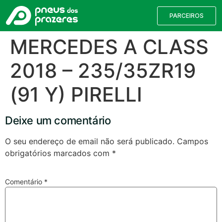
PARCEIROS
MERCEDES A CLASS
2018 – 235/35ZR19
(91 Y) PIRELLI
Deixe um comentário
O seu endereço de email não será publicado.
Campos
obrigatórios marcados com
*
Válvulas TPMS
Reparação de Furos
Pesquisa de Pneus
Comentário
*
Encontre o pneu correto para a sua
viatura