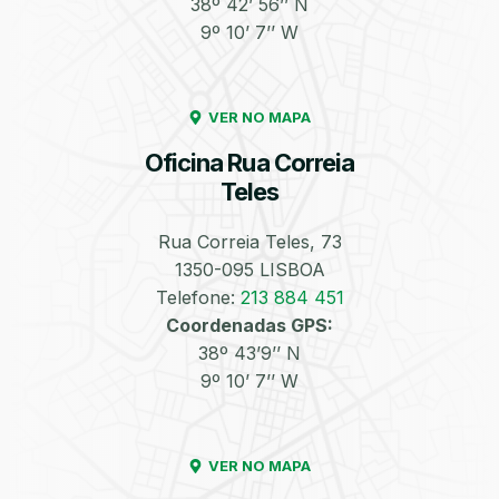
38º 42’ 56’’ N
9º 10’ 7’’ W
Enchimento de
Pneus e Jantes
Azoto/Nitrogénio
VER NO MAPA
Oficina Rua Correia
Teles
Rua Correia Teles, 73
1350-095 LISBOA
Equilibragem das
Desempeno de
Rodas
Jantes
Telefone:
213 884 451
Coordenadas GPS:
38º 43’9’’ N
9º 10’ 7’’ W
VER NO MAPA
Escapes
Kit Embraiagem