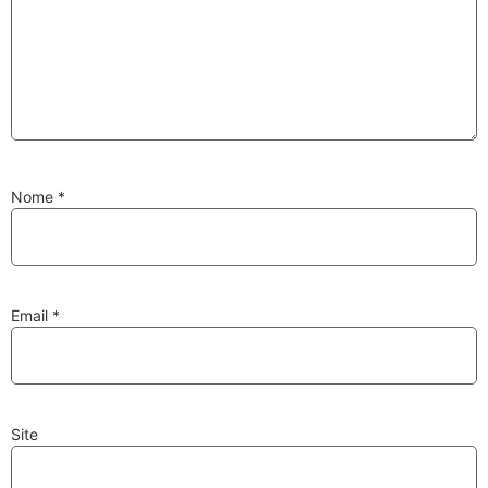
Substituição de
Reparação de
Injetores
Turbos
Nome
*
PESQUISAR
Velas
Lâmpadas
Email
*
Site
Discos e Pastilhas
Amortecedores
de Travões