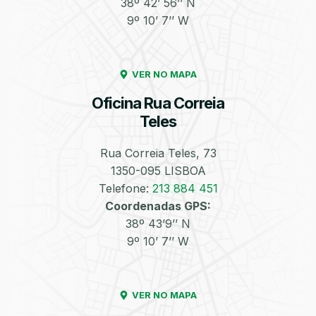
38º 42’ 56’’ N
9º 10’ 7’’ W
Enchimento de
Pneus e Jantes
Azoto/Nitrogénio
VER NO MAPA
Oficina Rua Correia
Teles
Rua Correia Teles, 73
1350-095 LISBOA
Equilibragem das
Desempeno de
Rodas
Jantes
Telefone:
213 884 451
Coordenadas GPS:
38º 43’9’’ N
9º 10’ 7’’ W
VER NO MAPA
Escapes
Kit Embraiagem