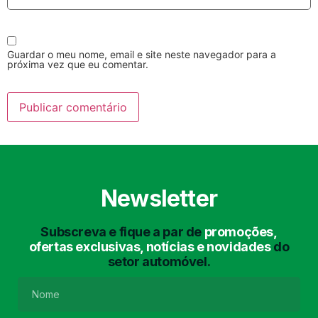
Guardar o meu nome, email e site neste navegador para a
próxima vez que eu comentar.
Lavagem Manual
Lavagem de Motor
com Aspiração e de
Interiores
Newsletter
Subscreva e fique a par de
promoções,
ofertas exclusivas, notícias e novidades
do
setor automóvel.
Lavagem de Chassis
Matrículas