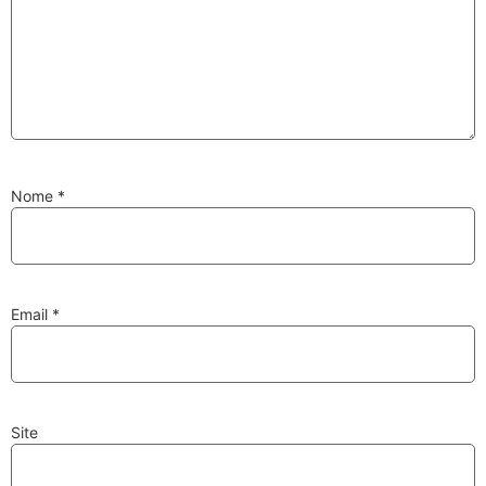
Substituição de
Reparação de
Injetores
Turbos
Nome
*
PESQUISAR
Velas
Lâmpadas
Email
*
Site
Discos e Pastilhas
Amortecedores
de Travões