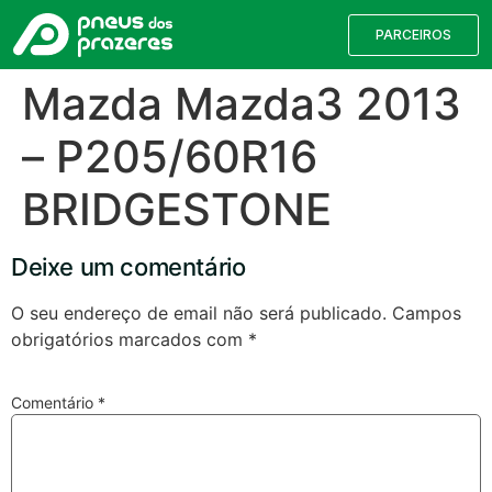
PARCEIROS
Mazda Mazda3 2013
– P205/60R16
BRIDGESTONE
Deixe um comentário
O seu endereço de email não será publicado.
Campos
obrigatórios marcados com
*
Válvulas TPMS
Reparação de Furos
Pesquisa de Pneus
Comentário
*
Encontre o pneu correto para a sua
viatura