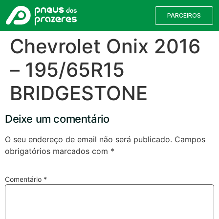
PARCEIROS
Chevrolet Onix 2016
– 195/65R15
BRIDGESTONE
Deixe um comentário
O seu endereço de email não será publicado.
Campos
obrigatórios marcados com
*
Válvulas TPMS
Reparação de Furos
Pesquisa de Pneus
Comentário
*
Encontre o pneu correto para a sua
viatura