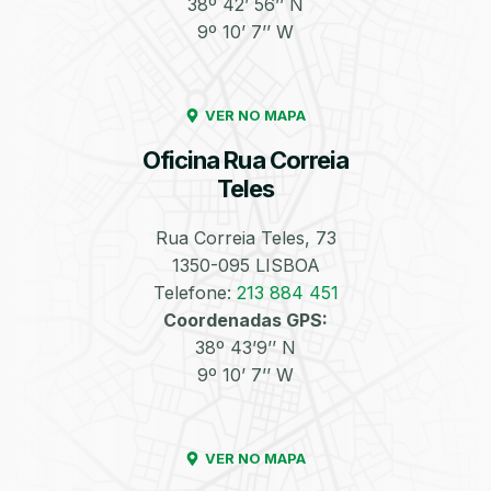
38º 42’ 56’’ N
9º 10’ 7’’ W
Enchimento de
Pneus e Jantes
Azoto/Nitrogénio
VER NO MAPA
Oficina Rua Correia
Teles
Rua Correia Teles, 73
1350-095 LISBOA
Equilibragem das
Desempeno de
Rodas
Jantes
Telefone:
213 884 451
Coordenadas GPS:
38º 43’9’’ N
9º 10’ 7’’ W
VER NO MAPA
Escapes
Kit Embraiagem