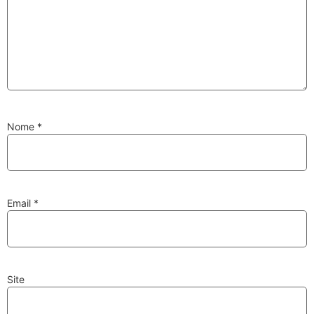
Substituição de
Reparação de
Injetores
Turbos
Nome
*
PESQUISAR
Velas
Lâmpadas
Email
*
Site
Discos e Pastilhas
Amortecedores
de Travões