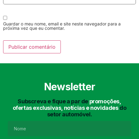
Guardar o meu nome, email e site neste navegador para a
próxima vez que eu comentar.
Lavagem Manual
Lavagem de Motor
com Aspiração e de
Interiores
Newsletter
Subscreva e fique a par de
promoções,
ofertas exclusivas, notícias e novidades
do
setor automóvel.
Lavagem de Chassis
Matrículas