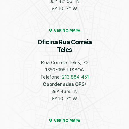
38º 42’ 56’’ N
9º 10’ 7’’ W
Enchimento de
Pneus e Jantes
Azoto/Nitrogénio
VER NO MAPA
Oficina Rua Correia
Teles
Rua Correia Teles, 73
1350-095 LISBOA
Equilibragem das
Desempeno de
Rodas
Jantes
Telefone:
213 884 451
Coordenadas GPS:
38º 43’9’’ N
9º 10’ 7’’ W
VER NO MAPA
Escapes
Kit Embraiagem