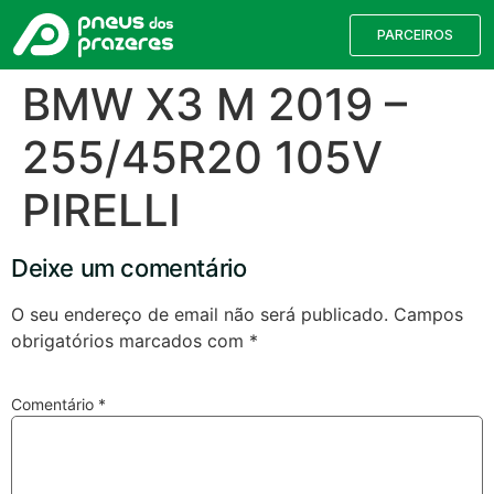
PARCEIROS
BMW X3 M 2019 –
255/45R20 105V
PIRELLI
Deixe um comentário
O seu endereço de email não será publicado.
Campos
obrigatórios marcados com
*
Válvulas TPMS
Reparação de Furos
Pesquisa de Pneus
Comentário
*
Encontre o pneu correto para a sua
viatura