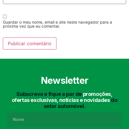
Guardar o meu nome, email e site neste navegador para a
próxima vez que eu comentar.
Lavagem Manual
Lavagem de Motor
com Aspiração e de
Interiores
Newsletter
Subscreva e fique a par de
promoções,
ofertas exclusivas, notícias e novidades
do
setor automóvel.
Lavagem de Chassis
Matrículas