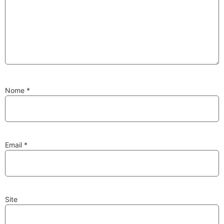
Substituição de
Reparação de
Injetores
Turbos
Nome
*
PESQUISAR
Velas
Lâmpadas
Email
*
Site
Discos e Pastilhas
Amortecedores
de Travões