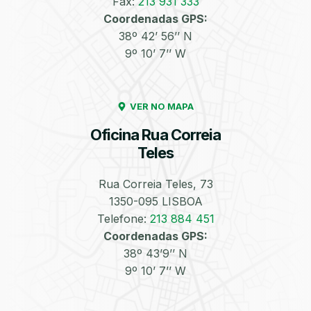
Fax:
213 931 333
Coordenadas GPS:
Enchimento de
Pneus e Jantes
38º 42’ 56’’ N
Azoto/Nitrogénio
9º 10’ 7’’ W
VER NO MAPA
Oficina Rua Correia
Teles
Equilibragem das
Desempeno de
Rodas
Jantes
Rua Correia Teles, 73
1350-095 LISBOA
Telefone:
213 884 451
Coordenadas GPS:
38º 43’9’’ N
9º 10’ 7’’ W
Escapes
Kit Embraiagem