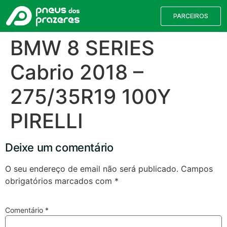
PARCEIROS
BMW 8 SERIES
Cabrio 2018 –
275/35R19 100Y
PIRELLI
Deixe um comentário
Válvulas TPMS
Reparação de Furos
Pesquisa de Pneus
O seu endereço de email não será publicado.
Campos
obrigatórios marcados com
*
Encontre o pneu correto para a sua
viatura
Comentário
*