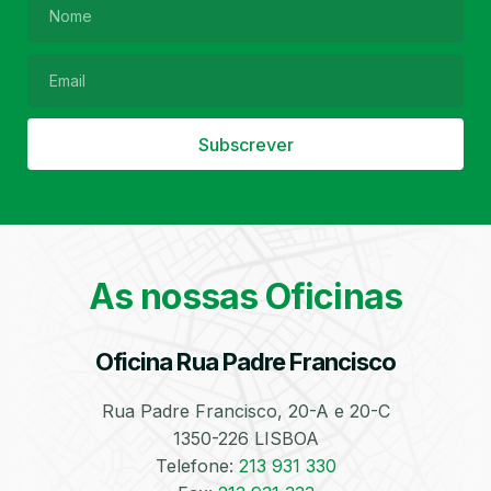
Filtro de Partículas
Óleos
Subscrever
As nossas Oficinas
Bate-Chapas
Higienização e
Desinfeção
Automóvel
Oficina Rua Padre Francisco
Rua Padre Francisco, 20-A e 20-C
1350-226 LISBOA
Telefone:
213 931 330