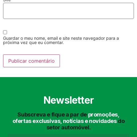
Guardar o meu nome, email e site neste navegador para a
próxima vez que eu comentar.
Lavagem Manual
Lavagem de Motor
com Aspiração e de
Interiores
Newsletter
Subscreva e fique a par de
promoções,
Lavagem de Chassis
Matrículas
ofertas exclusivas, notícias e novidades
do
setor automóvel.