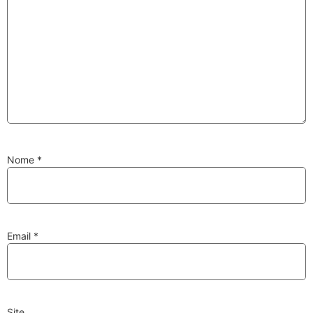
Substituição de
Reparação de
Injetores
Turbos
PESQUISAR
Nome
*
Velas
Lâmpadas
Email
*
Discos e Pastilhas
Amortecedores
de Travões
Site