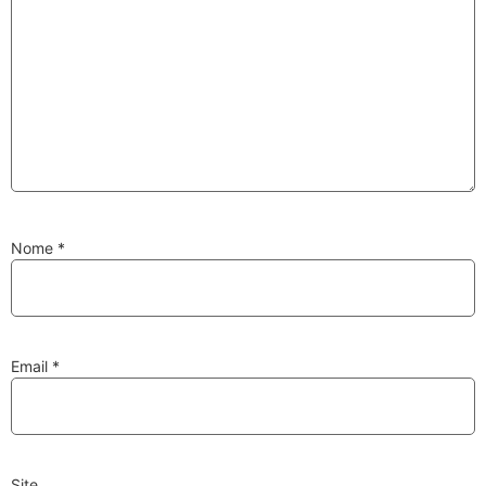
Substituição de
Reparação de
Injetores
Turbos
PESQUISAR
Nome
*
Velas
Lâmpadas
Email
*
Discos e Pastilhas
Amortecedores
de Travões
Site