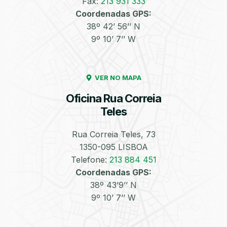
Fax:
213 931 333
Coordenadas GPS:
Enchimento de
Pneus e Jantes
38º 42’ 56’’ N
Azoto/Nitrogénio
9º 10’ 7’’ W
VER NO MAPA
Oficina Rua Correia
Teles
Equilibragem das
Desempeno de
Rodas
Jantes
Rua Correia Teles, 73
1350-095 LISBOA
Telefone:
213 884 451
Coordenadas GPS:
38º 43’9’’ N
9º 10’ 7’’ W
Escapes
Kit Embraiagem