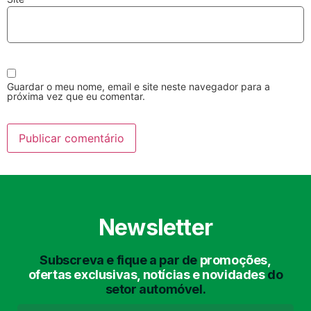
Guardar o meu nome, email e site neste navegador para a
próxima vez que eu comentar.
Lavagem Manual
Lavagem de Motor
com Aspiração e de
Interiores
Newsletter
Subscreva e fique a par de
promoções,
Lavagem de Chassis
Matrículas
ofertas exclusivas, notícias e novidades
do
setor automóvel.