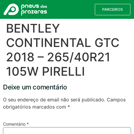
PARCEIROS
BENTLEY
CONTINENTAL GTC
2018 – 265/40R21
105W PIRELLI
Deixe um comentário
Válvulas TPMS
Reparação de Furos
Pesquisa de Pneus
O seu endereço de email não será publicado.
Campos
obrigatórios marcados com
*
Encontre o pneu correto para a sua
viatura
Comentário
*