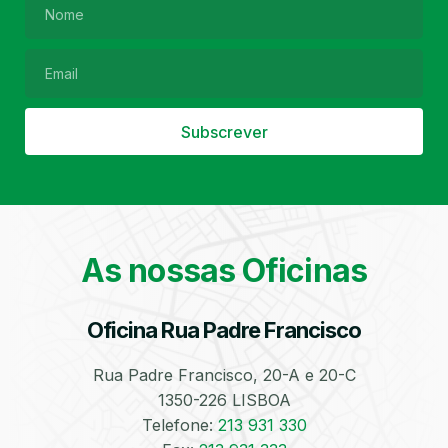
Filtro de Partículas
Óleos
Subscrever
As nossas Oficinas
Bate-Chapas
Higienização e
Desinfeção
Automóvel
Oficina Rua Padre Francisco
Rua Padre Francisco, 20-A e 20-C
1350-226 LISBOA
Telefone:
213 931 330