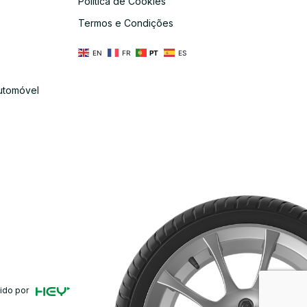
Política de Cookies
s
Termos e Condições
EN
FR
PT
ES
utomóvel
ido por