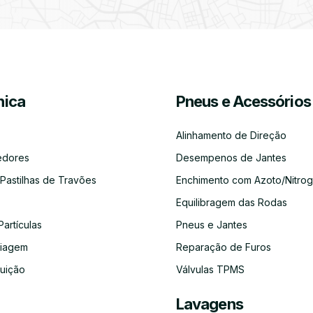
Partículas
Desinfeção
Azoto/Nitrogénio
Jantes
Automóvel
ica
Pneus e Acessórios
Equilibragem
Desempeno
Escapes
Kit
Kit
Diagnóst
das
de
Embraiagem
Distribuição
Eletróni
Rodas
Jantes
Alinhamento de Direção
edores
Desempenos de Jantes
 Pastilhas de Travões
Enchimento com Azoto/Nitrog
Equilibragem das Rodas
Auto-
Alinhamento
Alternador
ADBLUE
Limpeza
Faróis
Rádios
de
do
Partículas
Pneus e Jantes
Direção
Circuito
de
aiagem
Reparação de Furos
Refrigeração
buição
Válvulas TPMS
Lavagens