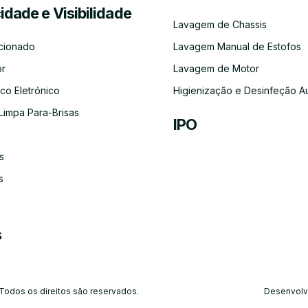
cidade e Visibilidade
Serviço
Lubrificação
Inspeção
Escovas
Filtros
Emissõe
Lavagem de Chassis
de
Automóvel
Limpa
de
Recolha
Para-
Gases
cionado
Lavagem Manual de Estofos
e
Brisas
(CO)
Entrega
or
Lavagem de Motor
do
Carro
co Eletrónico
Higienização e Desinfeção A
Limpa Para-Brisas
IPO
s
Ar-
Condicionado
s
s
 Todos os direitos são reservados.
Desenvolv