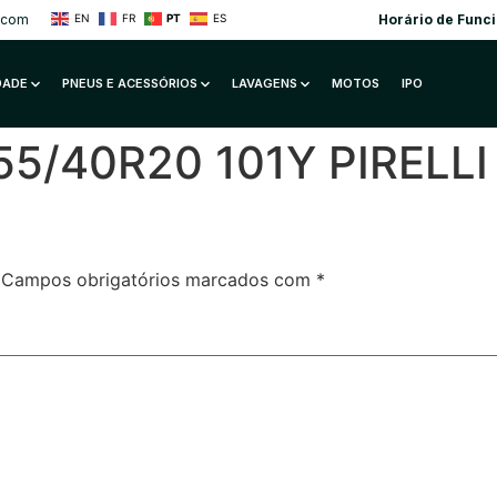
.com
Horário de Func
EN
FR
PT
ES
IDADE
PNEUS E ACESSÓRIOS
LAVAGENS
MOTOS
IPO
55/40R20 101Y PIRELLI
Campos obrigatórios marcados com
*