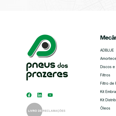
Mecân
ADBLUE
Amortec
Discos e
Filtros
Filtro de 
Kit Embr
Kit Distri
Óleos