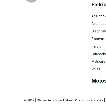
Eletri
Ar-Condi
Alternad
Diagnósti
Escovas 
Faróis
Lâmpada
Matrícula
Velas
Moto
© 2022 | Oficina Automóvel Lisboa | Pneus dos Prazeres |