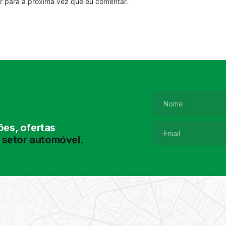
r para a próxima vez que eu comentar.
es, ofertas
 setor automóvel.
Pesquisa de
Pneus
Encontre o pneu