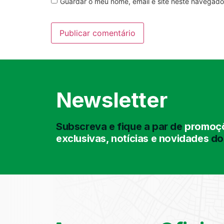
Guardar o meu nome, email e site neste navegado
Newsletter
Subscreva e fique a par de
promoçõ
exclusivas, notícias e novidades
do