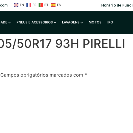
.com
Horário de Func
EN
FR
PT
ES
IDADE
PNEUS E ACESSÓRIOS
LAVAGENS
MOTOS
IPO
05/50R17 93H PIRELLI
Campos obrigatórios marcados com
*