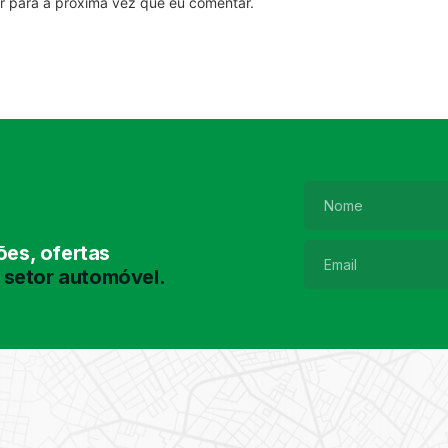
r para a próxima vez que eu comentar.
es, ofertas
 setor automóvel.
Pesquisa de
Pneus
Encontre o pneu