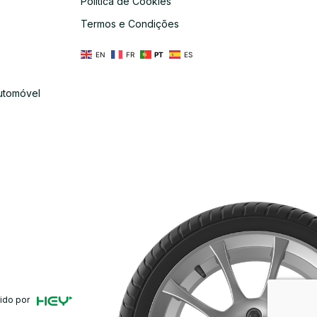
Política de Cookies
s
Termos e Condições
EN
FR
PT
ES
utomóvel
ido por