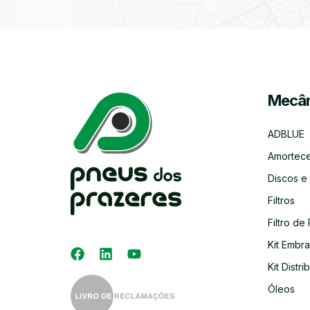
Mecân
ADBLUE
Amortec
Discos e
Filtros
Filtro de 
Kit Embr
Kit Distri
Óleos