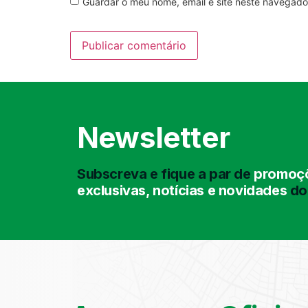
Guardar o meu nome, email e site neste navegado
Newsletter
Subscreva e fique a par de
promoçõ
exclusivas, notícias e novidades
do