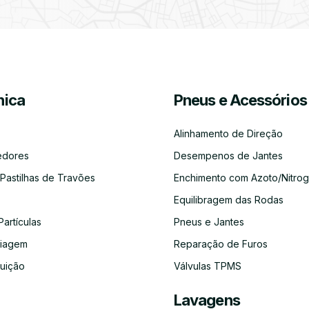
Partículas
Desinfeção
Azoto/Nitrogénio
Jantes
Automóvel
ica
Pneus e Acessórios
Equilibragem
Desempeno
Escapes
Kit
Kit
Diagnóst
das
de
Embraiagem
Distribuição
Eletróni
Rodas
Jantes
Alinhamento de Direção
edores
Desempenos de Jantes
 Pastilhas de Travões
Enchimento com Azoto/Nitrog
Equilibragem das Rodas
Auto-
Alinhamento
Alternador
ADBLUE
Limpeza
Faróis
Rádios
de
do
Partículas
Pneus e Jantes
Direção
Circuito
de
aiagem
Reparação de Furos
Refrigeração
buição
Válvulas TPMS
Lavagens