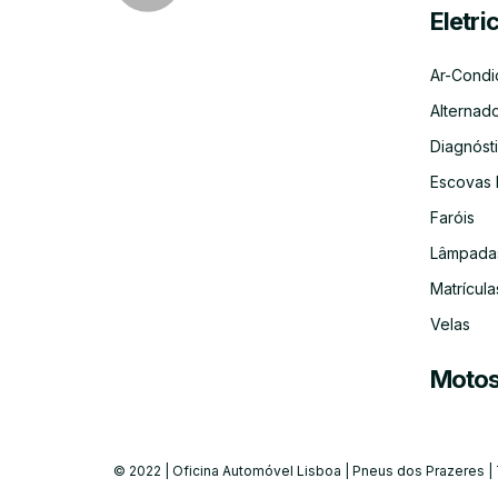
Eletri
Ar-Condi
Alternad
Diagnósti
Escovas 
Faróis
Lâmpada
Matrícula
Velas
Moto
© 2022 | Oficina Automóvel Lisboa | Pneus dos Prazeres |