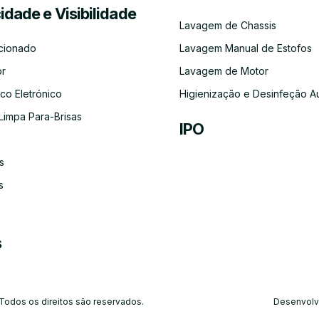
cidade e Visibilidade
Serviço
Lubrificação
Inspeção
Escovas
Filtros
Emissõe
Lavagem de Chassis
de
Automóvel
Limpa
de
Recolha
Para-
Gases
cionado
Lavagem Manual de Estofos
e
Brisas
(CO)
Entrega
or
Lavagem de Motor
do
Carro
co Eletrónico
Higienização e Desinfeção A
Limpa Para-Brisas
IPO
s
Ar-
Condicionado
s
s
 Todos os direitos são reservados.
Desenvolv