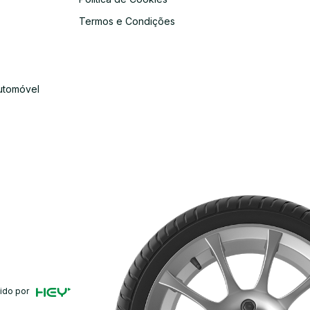
s
Termos e Condições
utomóvel
ido por