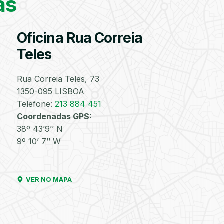
as
correto para a sua
viatura
Oficina Rua Correia
Válvulas
Reparação
Substituição
Reparação
Velas
Lâmpad
TPMS
de
de
de
Teles
Furos
Injetores
Turbos
Rua Correia Teles, 73
PESQUISAR
1350-095 LISBOA
Telefone:
213 884 451
Discos
Amortecedores
Lavagem
Lavagem
Lavagem
Matrícul
Coordenadas GPS:
e
Manual
de
de
38º 43’9’’ N
Pastilhas
com
Motor
Chassis
de
Aspiração
9º 10’ 7’’ W
Travões
e de
Interiores
VER NO MAPA
Filtro
Óleos
Bate-
Higienização
Enchimento
Pneus
de
Chapas
e
de
e