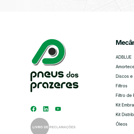
Mecân
ADBLUE
Amortec
Discos e
Filtros
Filtro de 
Kit Embr
Kit Distri
Óleos