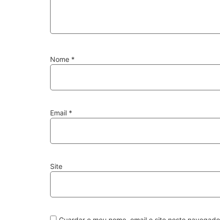
Nome
*
Email
*
Site
Guardar o meu nome, email e site neste navegado