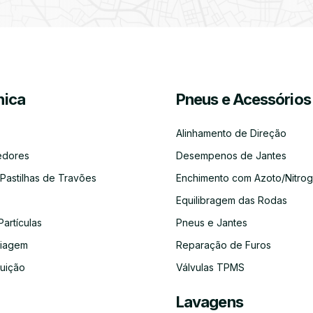
Partículas
Desinfeção
Azoto/Nitrogénio
Jantes
Automóvel
ica
Pneus e Acessórios
Equilibragem
Desempeno
Escapes
Kit
Kit
Diagnóst
das
de
Embraiagem
Distribuição
Eletróni
Rodas
Jantes
Alinhamento de Direção
edores
Desempenos de Jantes
 Pastilhas de Travões
Enchimento com Azoto/Nitrog
Equilibragem das Rodas
Auto-
Alinhamento
Alternador
ADBLUE
Limpeza
Faróis
Rádios
de
do
Partículas
Pneus e Jantes
Direção
Circuito
de
aiagem
Reparação de Furos
Refrigeração
buição
Válvulas TPMS
Lavagens