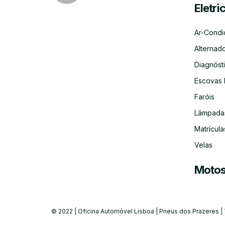
Eletri
Ar-Condi
Alternad
Diagnósti
Escovas 
Faróis
Lâmpada
Matrícula
Velas
Moto
© 2022 | Oficina Automóvel Lisboa | Pneus dos Prazeres |