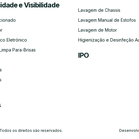
cidade e Visibilidade
Serviço
Lubrificação
Inspeção
Escovas
Filtros
Emissõe
Lavagem de Chassis
de
Automóvel
Limpa
de
Recolha
Para-
Gases
cionado
Lavagem Manual de Estofos
e
Brisas
(CO)
Entrega
or
Lavagem de Motor
do
Carro
co Eletrónico
Higienização e Desinfeção A
Limpa Para-Brisas
IPO
s
Ar-
Condicionado
s
s
 Todos os direitos são reservados.
Desenvolv