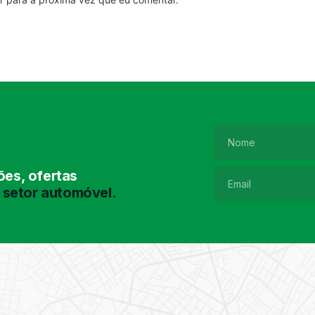
es, ofertas
 setor automóvel.
Pesquisa de
Pneus
Encontre o pneu