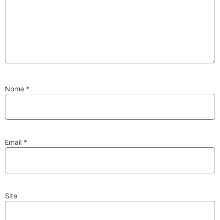
Substituição de
Reparação de
Injetores
Turbos
Nome
*
PESQUISAR
Velas
Lâmpadas
Email
*
Site
Discos e Pastilhas
Amortecedores
de Travões