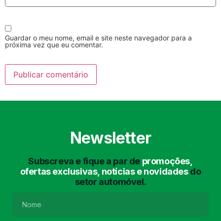
Guardar o meu nome, email e site neste navegador para a
próxima vez que eu comentar.
Lavagem Manual
Lavagem de Motor
com Aspiração e de
Interiores
Newsletter
Subscreva e fique a par de
promoções,
ofertas exclusivas, notícias e novidades
do
setor automóvel.
Lavagem de Chassis
Matrículas