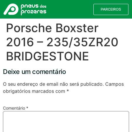
PARCEIROS
Porsche Boxster
2016 – 235/35ZR20
BRIDGESTONE
Deixe um comentário
O seu endereço de email não será publicado.
Campos
obrigatórios marcados com
*
Válvulas TPMS
Reparação de Furos
Pesquisa de Pneus
Comentário
*
Encontre o pneu correto para a sua
viatura