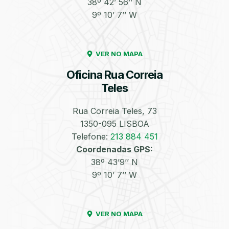
38º 42’ 56’’ N
9º 10’ 7’’ W
Enchimento de
Pneus e Jantes
Azoto/Nitrogénio
VER NO MAPA
Oficina Rua Correia
Teles
Rua Correia Teles, 73
1350-095 LISBOA
Equilibragem das
Desempeno de
Rodas
Jantes
Telefone:
213 884 451
Coordenadas GPS:
38º 43’9’’ N
9º 10’ 7’’ W
VER NO MAPA
Escapes
Kit Embraiagem