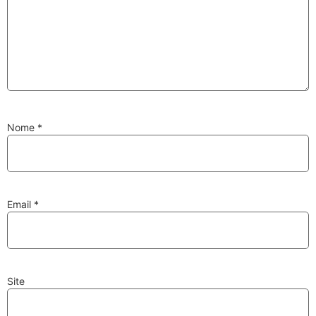
Substituição de
Reparação de
Injetores
Turbos
Nome
*
PESQUISAR
Velas
Lâmpadas
Email
*
Site
Discos e Pastilhas
Amortecedores
de Travões