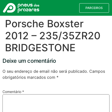
PARCEIROS
Porsche Boxster
2012 – 235/35ZR20
BRIDGESTONE
Deixe um comentário
O seu endereço de email não será publicado.
Campos
obrigatórios marcados com
*
Válvulas TPMS
Reparação de Furos
Pesquisa de Pneus
Comentário
*
Encontre o pneu correto para a sua
viatura