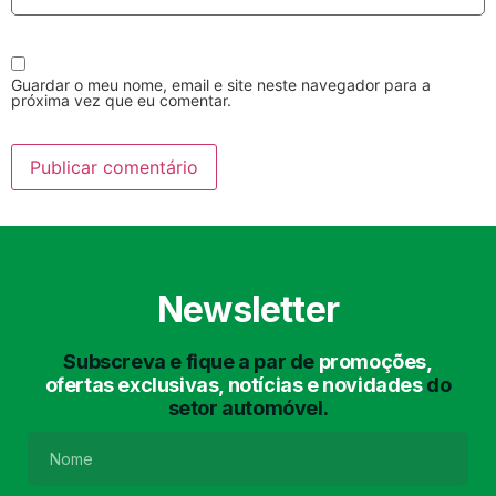
Guardar o meu nome, email e site neste navegador para a
próxima vez que eu comentar.
Lavagem Manual
Lavagem de Motor
com Aspiração e de
Interiores
Newsletter
Subscreva e fique a par de
promoções,
ofertas exclusivas, notícias e novidades
do
setor automóvel.
Lavagem de Chassis
Matrículas