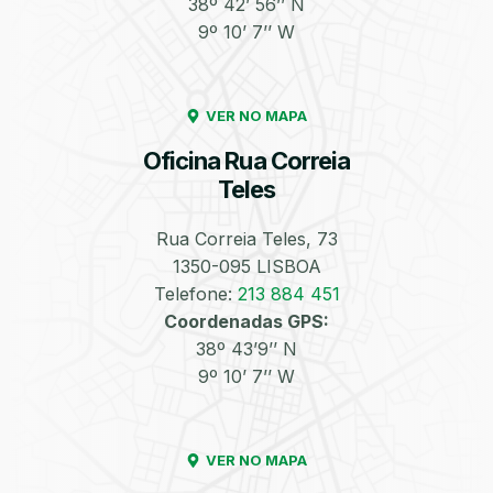
38º 42’ 56’’ N
9º 10’ 7’’ W
Enchimento de
Pneus e Jantes
Azoto/Nitrogénio
VER NO MAPA
Oficina Rua Correia
Teles
Rua Correia Teles, 73
1350-095 LISBOA
Equilibragem das
Desempeno de
Rodas
Jantes
Telefone:
213 884 451
Coordenadas GPS:
38º 43’9’’ N
9º 10’ 7’’ W
VER NO MAPA
Escapes
Kit Embraiagem