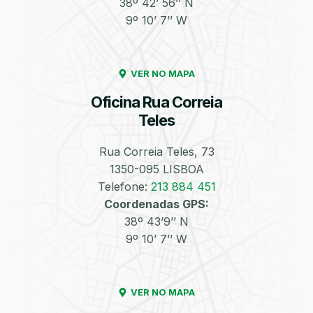
38º 42’ 56’’ N
9º 10’ 7’’ W
Enchimento de
Pneus e Jantes
Azoto/Nitrogénio
VER NO MAPA
Oficina Rua Correia
Teles
Rua Correia Teles, 73
1350-095 LISBOA
Equilibragem das
Desempeno de
Rodas
Jantes
Telefone:
213 884 451
Coordenadas GPS:
38º 43’9’’ N
9º 10’ 7’’ W
VER NO MAPA
Escapes
Kit Embraiagem