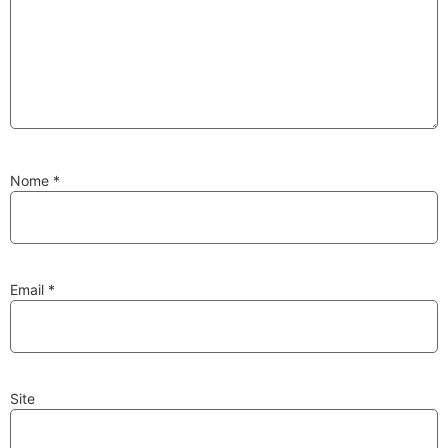
Substituição de
Reparação de
Injetores
Turbos
Nome
*
PESQUISAR
Velas
Lâmpadas
Email
*
Site
Discos e Pastilhas
Amortecedores
de Travões