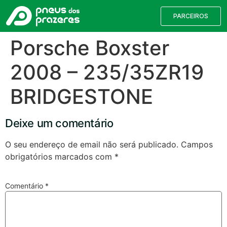
PARCEIROS
Porsche Boxster
2008 – 235/35ZR19
BRIDGESTONE
Deixe um comentário
O seu endereço de email não será publicado.
Campos
obrigatórios marcados com
*
Válvulas TPMS
Reparação de Furos
Pesquisa de Pneus
Comentário
*
Encontre o pneu correto para a sua
viatura