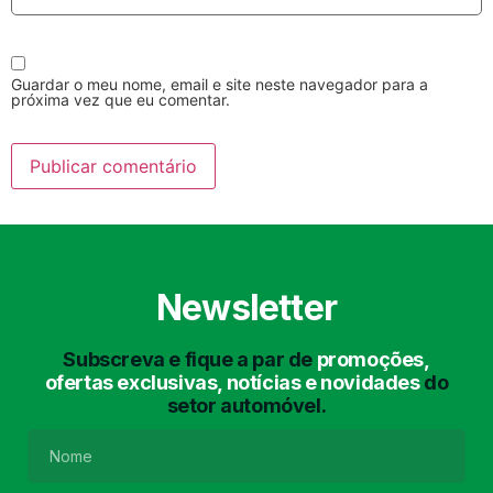
Guardar o meu nome, email e site neste navegador para a
próxima vez que eu comentar.
Lavagem Manual
Lavagem de Motor
com Aspiração e de
Interiores
Newsletter
Subscreva e fique a par de
promoções,
ofertas exclusivas, notícias e novidades
do
setor automóvel.
Lavagem de Chassis
Matrículas