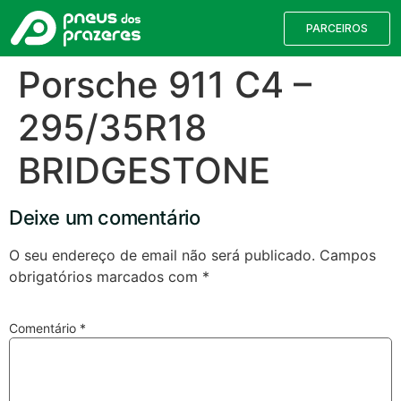
PARCEIROS
Porsche 911 C4 –
295/35R18
BRIDGESTONE
Deixe um comentário
O seu endereço de email não será publicado.
Campos
obrigatórios marcados com
*
Válvulas TPMS
Reparação de Furos
Pesquisa de Pneus
Comentário
*
Encontre o pneu correto para a sua
viatura