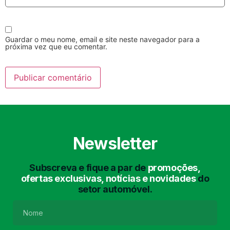
Guardar o meu nome, email e site neste navegador para a
próxima vez que eu comentar.
Lavagem Manual
Lavagem de Motor
com Aspiração e de
Interiores
Newsletter
Subscreva e fique a par de
promoções,
ofertas exclusivas, notícias e novidades
do
setor automóvel.
Lavagem de Chassis
Matrículas