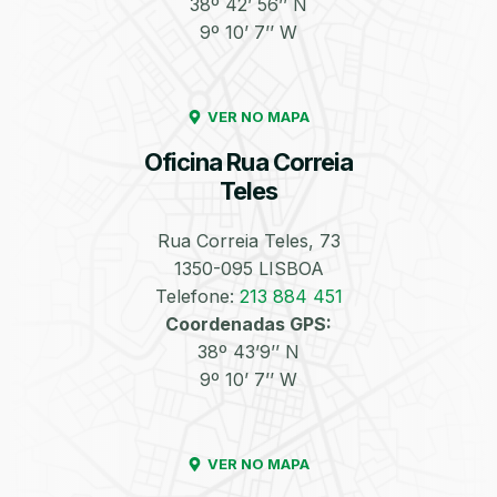
38º 42’ 56’’ N
9º 10’ 7’’ W
Enchimento de
Pneus e Jantes
Azoto/Nitrogénio
VER NO MAPA
Oficina Rua Correia
Teles
Rua Correia Teles, 73
1350-095 LISBOA
Equilibragem das
Desempeno de
Rodas
Jantes
Telefone:
213 884 451
Coordenadas GPS:
38º 43’9’’ N
9º 10’ 7’’ W
VER NO MAPA
Escapes
Kit Embraiagem