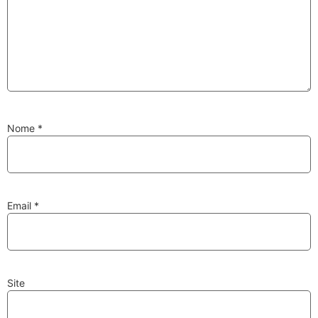
Substituição de
Reparação de
Injetores
Turbos
Nome
*
PESQUISAR
Velas
Lâmpadas
Email
*
Site
Discos e Pastilhas
Amortecedores
de Travões