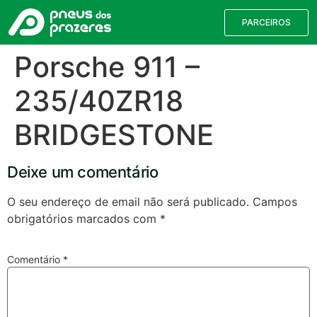
PARCEIROS
Porsche 911 –
235/40ZR18
BRIDGESTONE
Deixe um comentário
O seu endereço de email não será publicado.
Campos
obrigatórios marcados com
*
Válvulas TPMS
Reparação de Furos
Pesquisa de Pneus
Comentário
*
Encontre o pneu correto para a sua
viatura