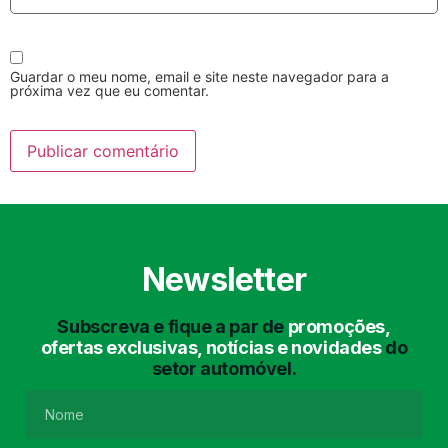
Guardar o meu nome, email e site neste navegador para a
próxima vez que eu comentar.
Lavagem Manual
Lavagem de Motor
com Aspiração e de
Interiores
Newsletter
Subscreva e fique a par de
promoções,
ofertas exclusivas, notícias e novidades
do
setor automóvel.
Lavagem de Chassis
Matrículas