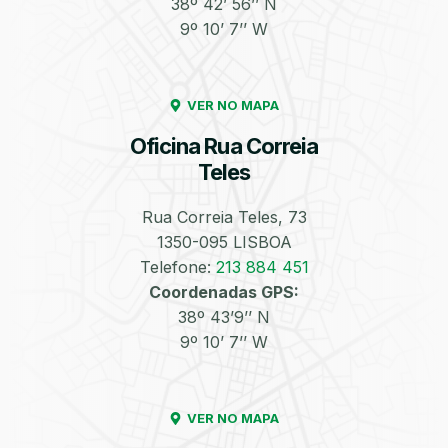
38º 42’ 56’’ N
9º 10’ 7’’ W
Enchimento de
Pneus e Jantes
Azoto/Nitrogénio
VER NO MAPA
Oficina Rua Correia
Teles
Rua Correia Teles, 73
1350-095 LISBOA
Equilibragem das
Desempeno de
Rodas
Jantes
Telefone:
213 884 451
Coordenadas GPS:
38º 43’9’’ N
9º 10’ 7’’ W
VER NO MAPA
Escapes
Kit Embraiagem