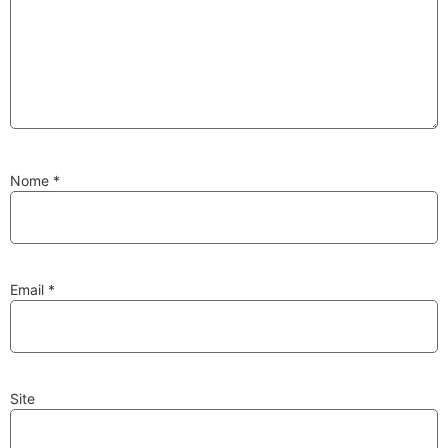
Substituição de
Reparação de
Injetores
Turbos
Nome
*
PESQUISAR
Velas
Lâmpadas
Email
*
Site
Discos e Pastilhas
Amortecedores
de Travões