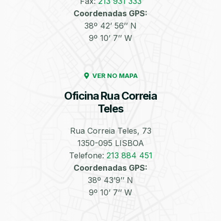
Fax:
213 931 333
Coordenadas GPS:
Enchimento de
Pneus e Jantes
38º 42’ 56’’ N
Azoto/Nitrogénio
9º 10’ 7’’ W
VER NO MAPA
Oficina Rua Correia
Teles
Equilibragem das
Desempeno de
Rodas
Jantes
Rua Correia Teles, 73
1350-095 LISBOA
Telefone:
213 884 451
Coordenadas GPS:
38º 43’9’’ N
9º 10’ 7’’ W
Escapes
Kit Embraiagem