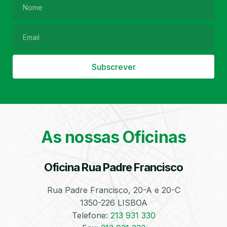
Filtro de Partículas
Óleos
Subscrever
As nossas Oficinas
Bate-Chapas
Higienização e
Desinfeção
Automóvel
Oficina Rua Padre Francisco
Rua Padre Francisco, 20-A e 20-C
1350-226 LISBOA
Telefone:
213 931 330