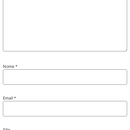
Substituição de
Reparação de
Injetores
Turbos
PESQUISAR
Nome
*
Velas
Lâmpadas
Email
*
Discos e Pastilhas
Amortecedores
de Travões
Site