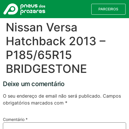
PARCEIROS
Nissan Versa
Hatchback 2013 –
P185/65R15
BRIDGESTONE
Deixe um comentário
Válvulas TPMS
Reparação de Furos
Pesquisa de Pneus
O seu endereço de email não será publicado.
Campos
obrigatórios marcados com
*
Encontre o pneu correto para a sua
viatura
Comentário
*