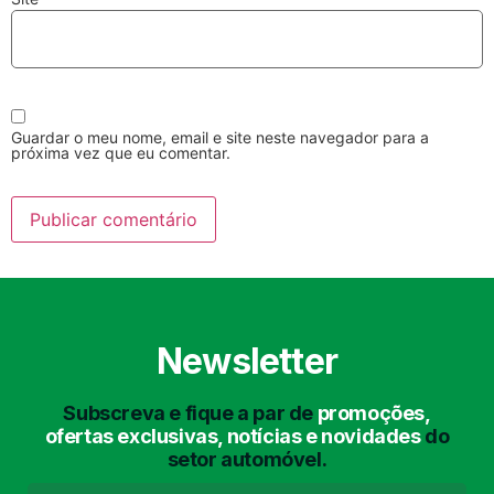
Guardar o meu nome, email e site neste navegador para a
próxima vez que eu comentar.
Lavagem Manual
Lavagem de Motor
com Aspiração e de
Interiores
Newsletter
Subscreva e fique a par de
promoções,
Lavagem de Chassis
Matrículas
ofertas exclusivas, notícias e novidades
do
setor automóvel.