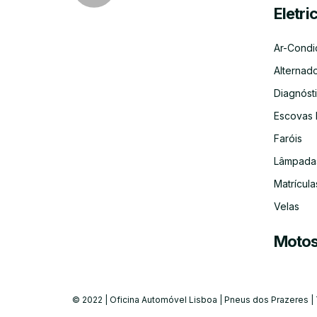
Eletri
Ar-Condi
Alternad
Diagnósti
Escovas 
Faróis
Lâmpada
Matrícula
Velas
Moto
© 2022 | Oficina Automóvel Lisboa | Pneus dos Prazeres |