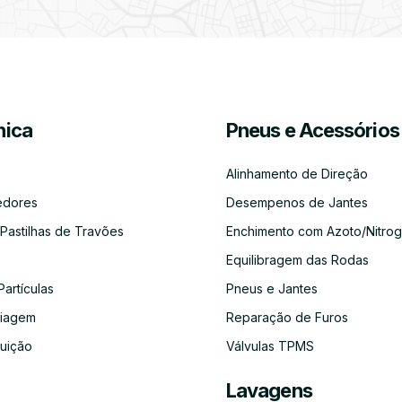
Partículas
Desinfeção
Azoto/Nitrogénio
Jantes
Automóvel
ica
Pneus e Acessórios
Equilibragem
Desempeno
Escapes
Kit
Kit
Diagnóst
das
de
Embraiagem
Distribuição
Eletróni
Rodas
Jantes
Alinhamento de Direção
edores
Desempenos de Jantes
 Pastilhas de Travões
Enchimento com Azoto/Nitrog
Equilibragem das Rodas
Auto-
Alinhamento
Alternador
ADBLUE
Limpeza
Faróis
Rádios
de
do
Partículas
Pneus e Jantes
Direção
Circuito
de
aiagem
Reparação de Furos
Refrigeração
buição
Válvulas TPMS
Lavagens