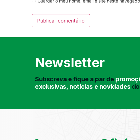
Guardar o meu nome, email e site neste navegado
Newsletter
Subscreva e fique a par de
promoçõ
exclusivas, notícias e novidades
do