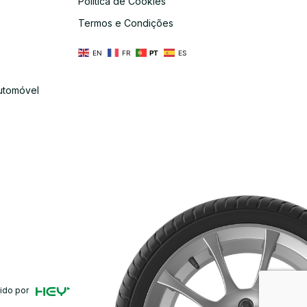
Política de Cookies
s
Termos e Condições
EN
FR
PT
ES
utomóvel
ido por