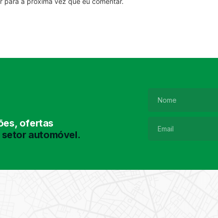
r para a próxima vez que eu comentar.
es, ofertas
 setor automóvel.
Pesquisa de
Pneus
Encontre o pneu