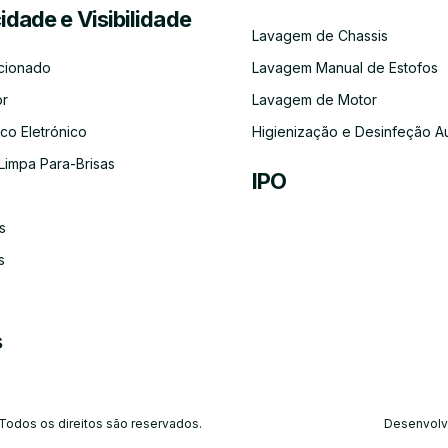
cidade e Visibilidade
Serviço
Lubrificação
Inspeção
Escovas
Filtros
Emissõe
Lavagem de Chassis
de
Automóvel
Limpa
de
Recolha
Para-
Gases
cionado
Lavagem Manual de Estofos
e
Brisas
(CO)
Entrega
or
Lavagem de Motor
do
Carro
co Eletrónico
Higienização e Desinfeção A
Limpa Para-Brisas
IPO
s
Ar-
Condicionado
s
s
 Todos os direitos são reservados.
Desenvolv