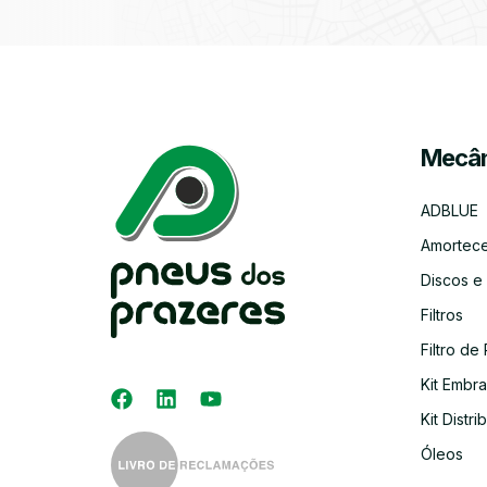
Mecân
ADBLUE
Amortec
Discos e
Filtros
Filtro de 
Kit Embr
Kit Distri
Óleos