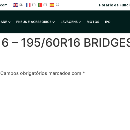
.com
Horário de Func
EN
FR
PT
ES
IDADE
PNEUS E ACESSÓRIOS
LAVAGENS
MOTOS
IPO
016 – 195/60R16 BRIDG
Campos obrigatórios marcados com
*