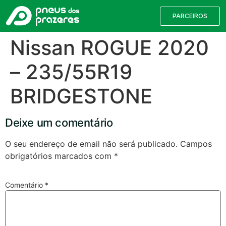
PARCEIROS
Nissan ROGUE 2020
– 235/55R19
BRIDGESTONE
Deixe um comentário
O seu endereço de email não será publicado.
Campos
obrigatórios marcados com
*
Válvulas TPMS
Reparação de Furos
Pesquisa de Pneus
Comentário
*
Encontre o pneu correto para a sua
viatura