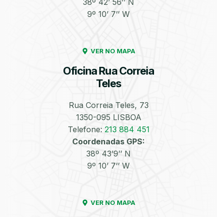
38º 42’ 56’’ N
9º 10’ 7’’ W
Enchimento de
Pneus e Jantes
Azoto/Nitrogénio
VER NO MAPA
Oficina Rua Correia
Teles
Rua Correia Teles, 73
1350-095 LISBOA
Equilibragem das
Desempeno de
Rodas
Jantes
Telefone:
213 884 451
Coordenadas GPS:
38º 43’9’’ N
9º 10’ 7’’ W
VER NO MAPA
Escapes
Kit Embraiagem