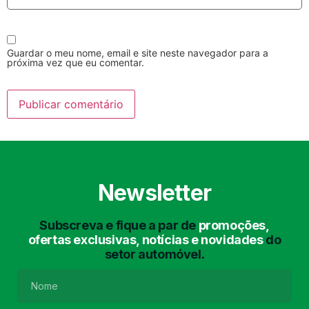
Guardar o meu nome, email e site neste navegador para a
próxima vez que eu comentar.
Lavagem Manual
Lavagem de Motor
com Aspiração e de
Interiores
Newsletter
Subscreva e fique a par de
promoções,
ofertas exclusivas, notícias e novidades
do
setor automóvel.
Lavagem de Chassis
Matrículas