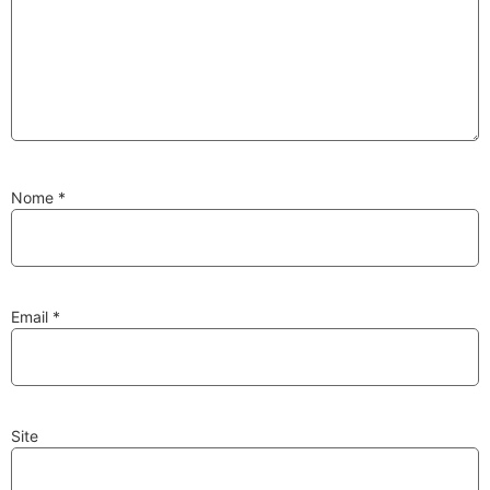
Substituição de
Reparação de
Injetores
Turbos
Nome
*
PESQUISAR
Velas
Lâmpadas
Email
*
Site
Discos e Pastilhas
Amortecedores
de Travões