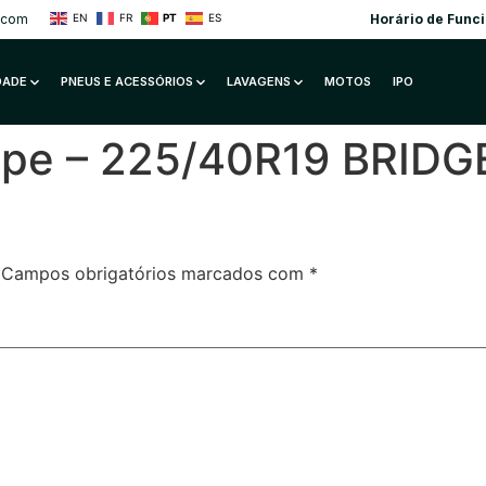
.com
Horário de Func
EN
FR
PT
ES
IDADE
PNEUS E ACESSÓRIOS
LAVAGENS
MOTOS
IPO
Coupe – 225/40R19 BRI
Campos obrigatórios marcados com
*