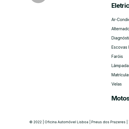
Eletri
Ar-Condi
Alternad
Diagnósti
Escovas 
Faróis
Lâmpada
Matrícula
Velas
Moto
© 2022 | Oficina Automóvel Lisboa | Pneus dos Prazeres |