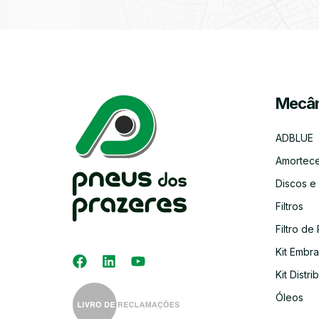
Mecân
ADBLUE
Amortec
Discos e
Filtros
Filtro de 
Kit Embr
Kit Distri
Óleos