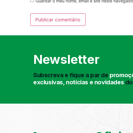
Guardar o meu nome, email e site neste navegado
Newsletter
Subscreva e fique a par de
promoçõ
exclusivas, notícias e novidades
do