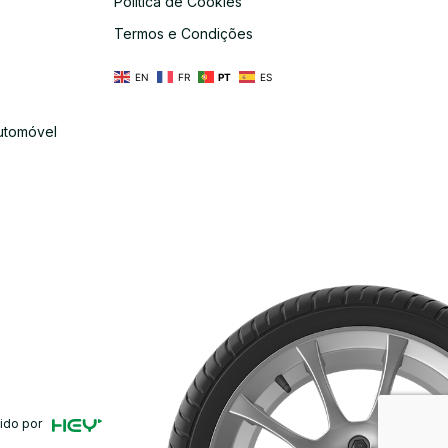
Política de Cookies
s
Termos e Condições
EN
FR
PT
ES
utomóvel
ido por