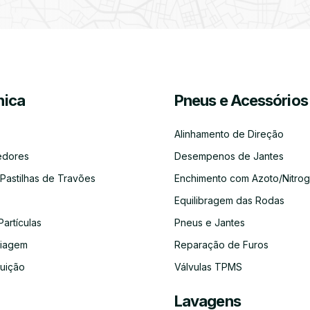
Partículas
Desinfeção
Azoto/Nitrogénio
Jantes
Automóvel
ica
Pneus e Acessórios
Equilibragem
Desempeno
Escapes
Kit
Kit
Diagnóst
das
de
Embraiagem
Distribuição
Eletróni
Rodas
Jantes
Alinhamento de Direção
edores
Desempenos de Jantes
 Pastilhas de Travões
Enchimento com Azoto/Nitrog
Equilibragem das Rodas
Auto-
Alinhamento
Alternador
ADBLUE
Limpeza
Faróis
Rádios
de
do
Partículas
Pneus e Jantes
Direção
Circuito
de
aiagem
Reparação de Furos
Refrigeração
buição
Válvulas TPMS
Lavagens