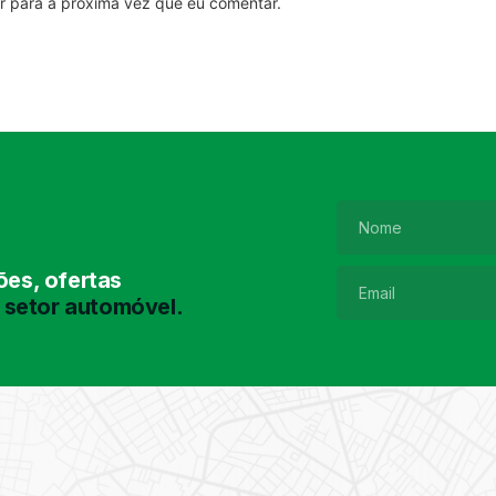
r para a próxima vez que eu comentar.
es, ofertas
 setor automóvel.
Pesquisa de
Pneus
Encontre o pneu