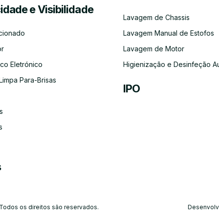
cidade e Visibilidade
Serviço
Lubrificação
Inspeção
Escovas
Filtros
Emissõe
Lavagem de Chassis
de
Automóvel
Limpa
de
Recolha
Para-
Gases
cionado
Lavagem Manual de Estofos
e
Brisas
(CO)
Entrega
or
Lavagem de Motor
do
Carro
co Eletrónico
Higienização e Desinfeção A
Limpa Para-Brisas
IPO
s
Ar-
Condicionado
s
s
 Todos os direitos são reservados.
Desenvolv