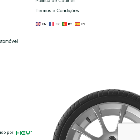
Política de Cookies
s
Termos e Condições
EN
FR
PT
ES
utomóvel
ido por