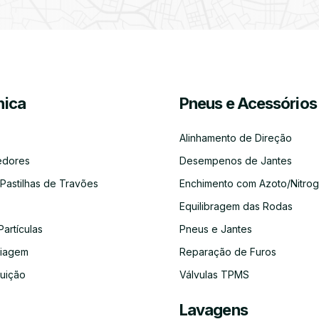
Partículas
Desinfeção
Azoto/Nitrogénio
Jantes
Automóvel
ica
Pneus e Acessórios
Equilibragem
Desempeno
Escapes
Kit
Kit
Diagnóst
das
de
Embraiagem
Distribuição
Eletróni
Rodas
Jantes
Alinhamento de Direção
edores
Desempenos de Jantes
 Pastilhas de Travões
Enchimento com Azoto/Nitrog
Equilibragem das Rodas
Auto-
Alinhamento
Alternador
ADBLUE
Limpeza
Faróis
Rádios
de
do
Partículas
Pneus e Jantes
Direção
Circuito
de
aiagem
Reparação de Furos
Refrigeração
buição
Válvulas TPMS
Lavagens