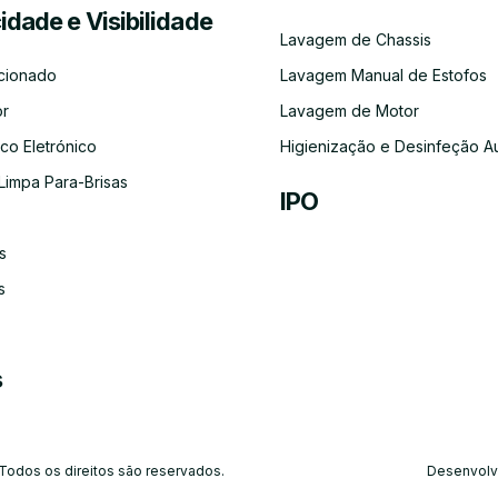
cidade e Visibilidade
Serviço
Lubrificação
Inspeção
Escovas
Filtros
Emissõe
Lavagem de Chassis
de
Automóvel
Limpa
de
Recolha
Para-
Gases
cionado
Lavagem Manual de Estofos
e
Brisas
(CO)
Entrega
or
Lavagem de Motor
do
Carro
co Eletrónico
Higienização e Desinfeção A
Limpa Para-Brisas
IPO
s
Ar-
Condicionado
s
s
 Todos os direitos são reservados.
Desenvolv