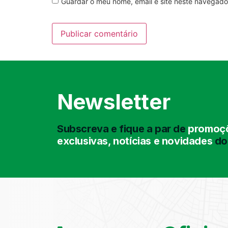
Guardar o meu nome, email e site neste navegado
Newsletter
Subscreva e fique a par de
promoçõ
exclusivas, notícias e novidades
do