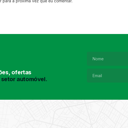
r para a próxima vez que eu comentar.
es, ofertas
 setor automóvel.
Pesquisa de
Pneus
Encontre o pneu