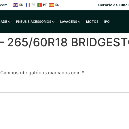
.com
Horário de Func
EN
FR
PT
ES
IDADE
PNEUS E ACESSÓRIOS
LAVAGENS
MOTOS
IPO
o – 265/60R18 BRIDGES
Campos obrigatórios marcados com
*