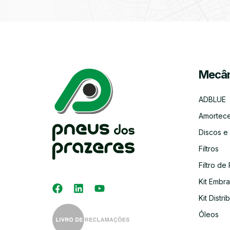
Mecân
ADBLUE
Amortec
Discos e
Filtros
Filtro de 
Kit Embr
Kit Distri
Óleos