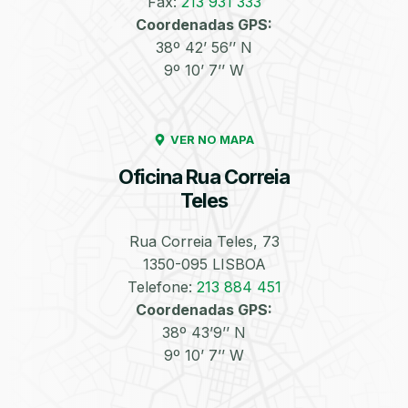
Fax:
213 931 333
Coordenadas GPS:
Enchimento de
Pneus e Jantes
38º 42’ 56’’ N
Azoto/Nitrogénio
9º 10’ 7’’ W
VER NO MAPA
Oficina Rua Correia
Teles
Equilibragem das
Desempeno de
Rodas
Jantes
Rua Correia Teles, 73
1350-095 LISBOA
Telefone:
213 884 451
Coordenadas GPS:
38º 43’9’’ N
9º 10’ 7’’ W
Escapes
Kit Embraiagem