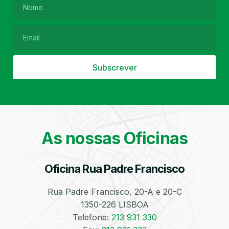
Filtro de Partículas
Óleos
Subscrever
As nossas Oficinas
Bate-Chapas
Higienização e
Desinfeção
Automóvel
Oficina Rua Padre Francisco
Rua Padre Francisco, 20-A e 20-C
1350-226 LISBOA
Telefone:
213 931 330