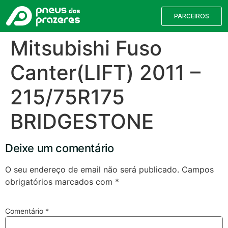
PARCEIROS
Mitsubishi Fuso
Canter(LIFT) 2011 –
215/75R175
BRIDGESTONE
Deixe um comentário
Válvulas TPMS
Reparação de Furos
Pesquisa de Pneus
O seu endereço de email não será publicado.
Campos
obrigatórios marcados com
*
Encontre o pneu correto para a sua
viatura
Comentário
*