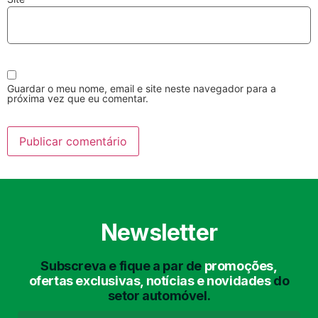
Guardar o meu nome, email e site neste navegador para a
próxima vez que eu comentar.
Lavagem Manual
Lavagem de Motor
com Aspiração e de
Interiores
Newsletter
Subscreva e fique a par de
promoções,
Lavagem de Chassis
Matrículas
ofertas exclusivas, notícias e novidades
do
setor automóvel.