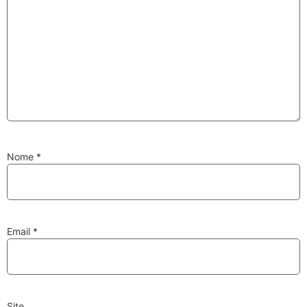
Substituição de
Reparação de
Injetores
Turbos
PESQUISAR
Nome
*
Velas
Lâmpadas
Email
*
Discos e Pastilhas
Amortecedores
de Travões
Site