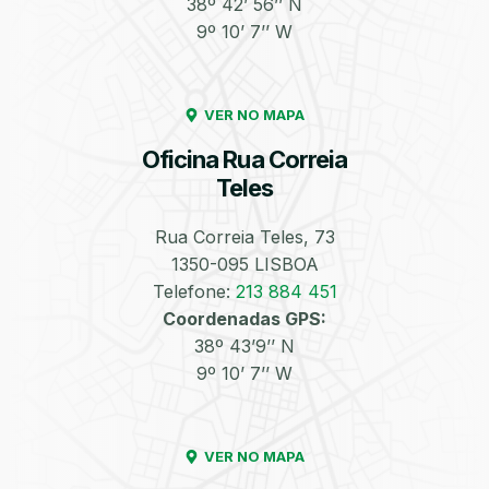
38º 42’ 56’’ N
9º 10’ 7’’ W
Enchimento de
Pneus e Jantes
Azoto/Nitrogénio
VER NO MAPA
Oficina Rua Correia
Teles
Rua Correia Teles, 73
1350-095 LISBOA
Equilibragem das
Desempeno de
Rodas
Jantes
Telefone:
213 884 451
Coordenadas GPS:
38º 43’9’’ N
9º 10’ 7’’ W
VER NO MAPA
Escapes
Kit Embraiagem