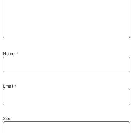
Substituição de
Reparação de
Injetores
Turbos
Nome
*
PESQUISAR
Velas
Lâmpadas
Email
*
Site
Discos e Pastilhas
Amortecedores
de Travões