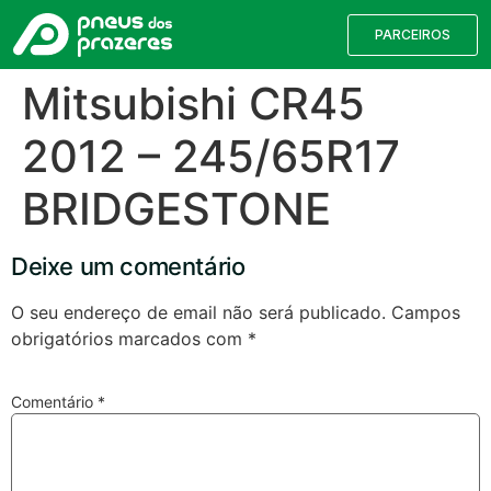
PARCEIROS
Mitsubishi CR45
2012 – 245/65R17
BRIDGESTONE
Deixe um comentário
O seu endereço de email não será publicado.
Campos
obrigatórios marcados com
*
Válvulas TPMS
Reparação de Furos
Pesquisa de Pneus
Comentário
*
Encontre o pneu correto para a sua
viatura