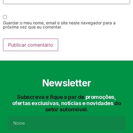
Guardar o meu nome, email e site neste navegador para a
próxima vez que eu comentar.
Lavagem Manual
Lavagem de Motor
com Aspiração e de
Interiores
Newsletter
Subscreva e fique a par de
promoções,
ofertas exclusivas, notícias e novidades
do
setor automóvel.
Lavagem de Chassis
Matrículas