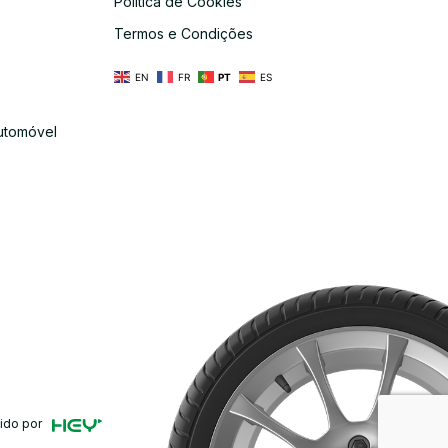
Política de Cookies
s
Termos e Condições
EN
FR
PT
ES
utomóvel
ido por