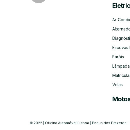
Eletri
Ar-Condi
Alternad
Diagnósti
Escovas 
Faróis
Lâmpada
Matrícula
Velas
Moto
© 2022 | Oficina Automóvel Lisboa | Pneus dos Prazeres |