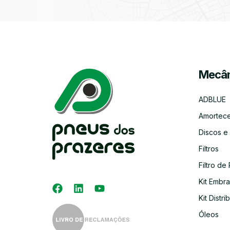
Mecân
ADBLUE
Amortec
Discos e
Filtros
Filtro de 
Kit Embr
Kit Distri
Óleos