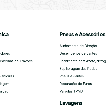
Partículas
Desinfeção
Azoto/Nitrogénio
Jantes
Automóvel
ica
Pneus e Acessórios
Equilibragem
Desempeno
Escapes
Kit
Kit
Diagnóst
das
de
Embraiagem
Distribuição
Eletróni
Rodas
Jantes
Alinhamento de Direção
edores
Desempenos de Jantes
 Pastilhas de Travões
Enchimento com Azoto/Nitrog
Equilibragem das Rodas
Auto-
Alinhamento
Alternador
ADBLUE
Limpeza
Faróis
Rádios
de
do
Partículas
Pneus e Jantes
Direção
Circuito
de
aiagem
Reparação de Furos
Refrigeração
buição
Válvulas TPMS
Lavagens