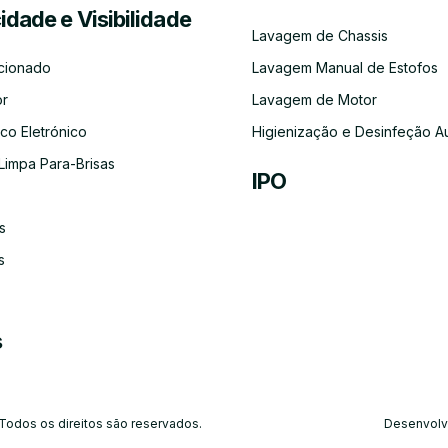
cidade e Visibilidade
Serviço
Lubrificação
Inspeção
Escovas
Filtros
Emissõe
Lavagem de Chassis
de
Automóvel
Limpa
de
Recolha
Para-
Gases
cionado
Lavagem Manual de Estofos
e
Brisas
(CO)
Entrega
or
Lavagem de Motor
do
Carro
co Eletrónico
Higienização e Desinfeção A
Limpa Para-Brisas
IPO
s
Ar-
Condicionado
s
s
 Todos os direitos são reservados.
Desenvolv