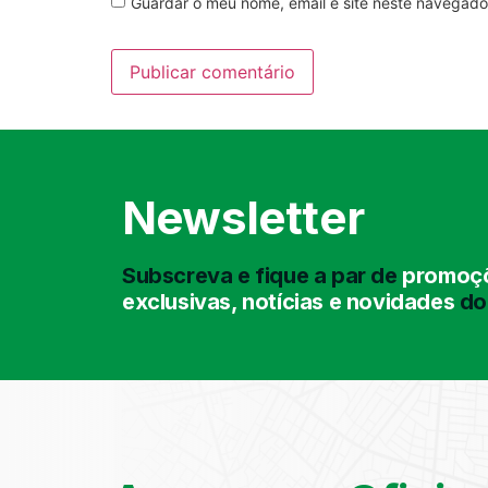
Guardar o meu nome, email e site neste navegado
Newsletter
Subscreva e fique a par de
promoçõ
exclusivas, notícias e novidades
do