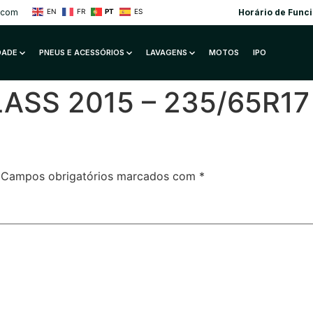
.com
Horário de Func
EN
FR
PT
ES
IDADE
PNEUS E ACESSÓRIOS
LAVAGENS
MOTOS
IPO
SS 2015 – 235/65R17 
Campos obrigatórios marcados com
*