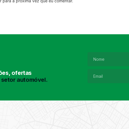
r para a próxima vez que eu comentar.
es, ofertas
 setor automóvel.
Pesquisa de
Pneus
Encontre o pneu