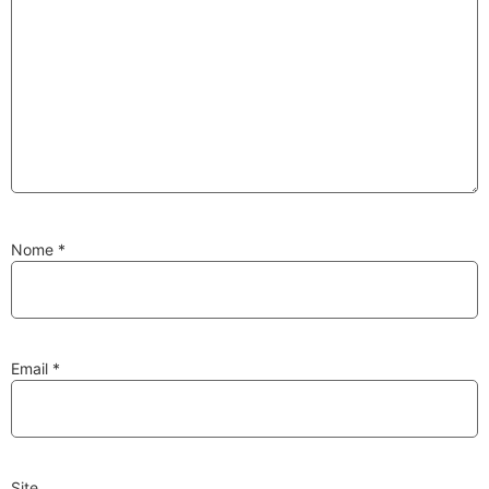
Substituição de
Reparação de
Injetores
Turbos
PESQUISAR
Nome
*
Velas
Lâmpadas
Email
*
Discos e Pastilhas
Amortecedores
de Travões
Site