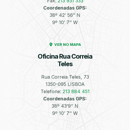
Fax:
213 931 333
Coordenadas GPS:
Enchimento de
Pneus e Jantes
38º 42’ 56’’ N
Azoto/Nitrogénio
9º 10’ 7’’ W
VER NO MAPA
Oficina Rua Correia
Teles
Equilibragem das
Desempeno de
Rodas
Jantes
Rua Correia Teles, 73
1350-095 LISBOA
Telefone:
213 884 451
Coordenadas GPS:
38º 43’9’’ N
9º 10’ 7’’ W
Escapes
Kit Embraiagem