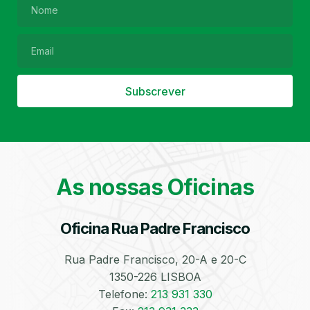
Filtro de Partículas
Óleos
Subscrever
As nossas Oficinas
Bate-Chapas
Higienização e
Desinfeção
Automóvel
Oficina Rua Padre Francisco
Rua Padre Francisco, 20-A e 20-C
1350-226 LISBOA
Telefone:
213 931 330