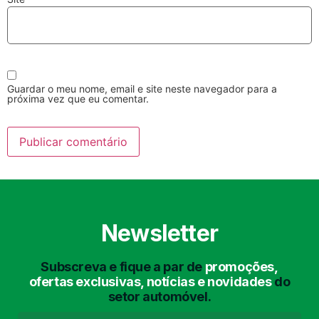
Guardar o meu nome, email e site neste navegador para a
próxima vez que eu comentar.
Lavagem Manual
Lavagem de Motor
com Aspiração e de
Interiores
Newsletter
Subscreva e fique a par de
promoções,
Lavagem de Chassis
Matrículas
ofertas exclusivas, notícias e novidades
do
setor automóvel.