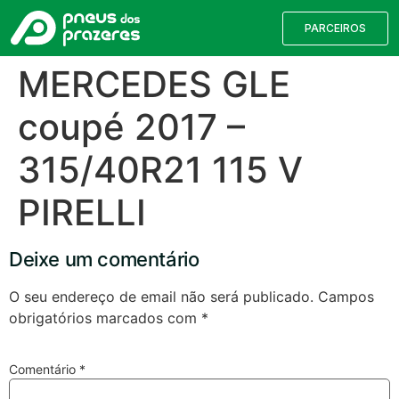
PARCEIROS
MERCEDES GLE
coupé 2017 –
315/40R21 115 V
PIRELLI
Deixe um comentário
Válvulas TPMS
Reparação de Furos
Pesquisa de Pneus
O seu endereço de email não será publicado.
Campos
obrigatórios marcados com
*
Encontre o pneu correto para a sua
viatura
Comentário
*