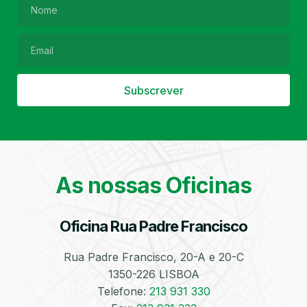
Filtro de Partículas
Óleos
Subscrever
As nossas Oficinas
Bate-Chapas
Higienização e
Desinfeção
Automóvel
Oficina Rua Padre Francisco
Rua Padre Francisco, 20-A e 20-C
1350-226 LISBOA
Telefone:
213 931 330