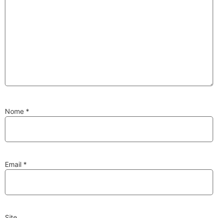
Substituição de
Reparação de
Injetores
Turbos
PESQUISAR
Nome
*
Velas
Lâmpadas
Email
*
Discos e Pastilhas
Amortecedores
de Travões
Site