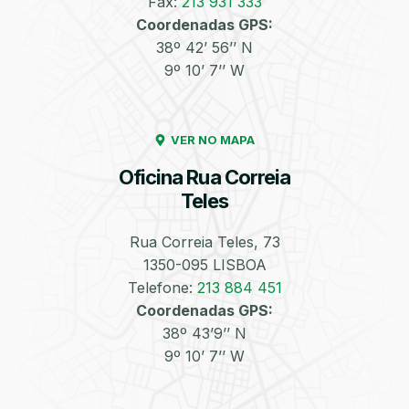
Fax:
213 931 333
Coordenadas GPS:
Enchimento de
Pneus e Jantes
38º 42’ 56’’ N
Azoto/Nitrogénio
9º 10’ 7’’ W
VER NO MAPA
Oficina Rua Correia
Teles
Equilibragem das
Desempeno de
Rodas
Jantes
Rua Correia Teles, 73
1350-095 LISBOA
Telefone:
213 884 451
Coordenadas GPS:
38º 43’9’’ N
9º 10’ 7’’ W
Escapes
Kit Embraiagem