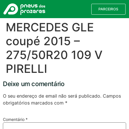
PARCEIROS
MERCEDES GLE
coupé 2015 –
275/50R20 109 V
PIRELLI
Deixe um comentário
Válvulas TPMS
Reparação de Furos
Pesquisa de Pneus
O seu endereço de email não será publicado.
Campos
obrigatórios marcados com
*
Encontre o pneu correto para a sua
viatura
Comentário
*