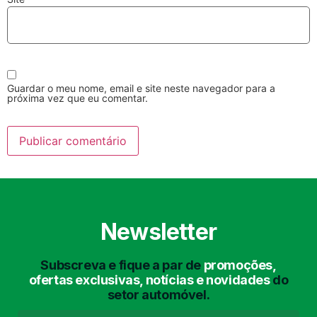
Guardar o meu nome, email e site neste navegador para a
próxima vez que eu comentar.
Lavagem Manual
Lavagem de Motor
com Aspiração e de
Interiores
Newsletter
Subscreva e fique a par de
promoções,
Lavagem de Chassis
Matrículas
ofertas exclusivas, notícias e novidades
do
setor automóvel.