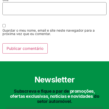
Guardar o meu nome, email e site neste navegador para a
próxima vez que eu comentar.
Lavagem Manual
Lavagem de Motor
com Aspiração e de
Interiores
Newsletter
Subscreva e fique a par de
promoções,
Lavagem de Chassis
Matrículas
ofertas exclusivas, notícias e novidades
do
setor automóvel.