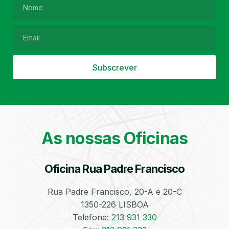
Filtro de Partículas
Óleos
Subscrever
As nossas Oficinas
Bate-Chapas
Higienização e
Desinfeção
Automóvel
Oficina Rua Padre Francisco
Rua Padre Francisco, 20-A e 20-C
1350-226 LISBOA
Telefone:
213 931 330