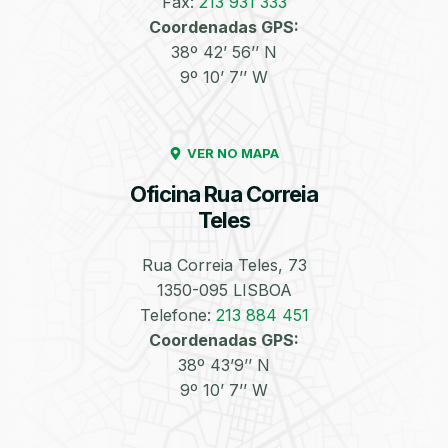
Fax:
213 931 333
Coordenadas GPS:
Enchimento de
Pneus e Jantes
38º 42’ 56’’ N
Azoto/Nitrogénio
9º 10’ 7’’ W
VER NO MAPA
Oficina Rua Correia
Teles
Equilibragem das
Desempeno de
Rodas
Jantes
Rua Correia Teles, 73
1350-095 LISBOA
Telefone:
213 884 451
Coordenadas GPS:
38º 43’9’’ N
9º 10’ 7’’ W
Escapes
Kit Embraiagem