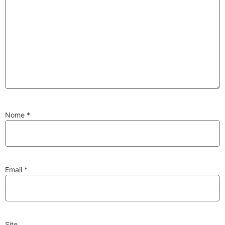
Substituição de
Reparação de
Injetores
Turbos
PESQUISAR
Nome
*
Velas
Lâmpadas
Email
*
Discos e Pastilhas
Amortecedores
de Travões
Site