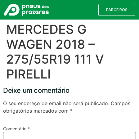
PARCEIROS
MERCEDES G
WAGEN 2018 –
275/55R19 111 V
PIRELLI
Deixe um comentário
Válvulas TPMS
Reparação de Furos
Pesquisa de Pneus
O seu endereço de email não será publicado.
Campos
obrigatórios marcados com
*
Encontre o pneu correto para a sua
viatura
Comentário
*