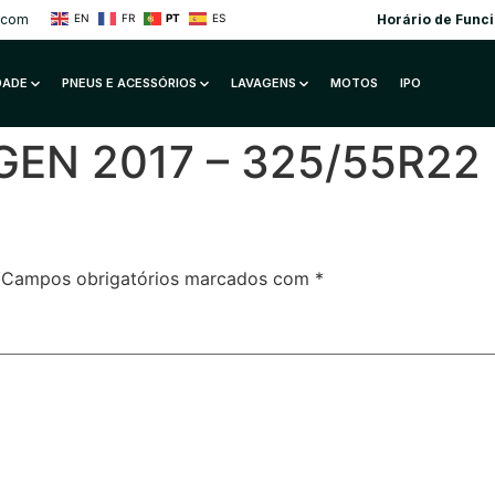
.com
Horário de Func
EN
FR
PT
ES
IDADE
PNEUS E ACESSÓRIOS
LAVAGENS
MOTOS
IPO
N 2017 – 325/55R22 1
Campos obrigatórios marcados com
*