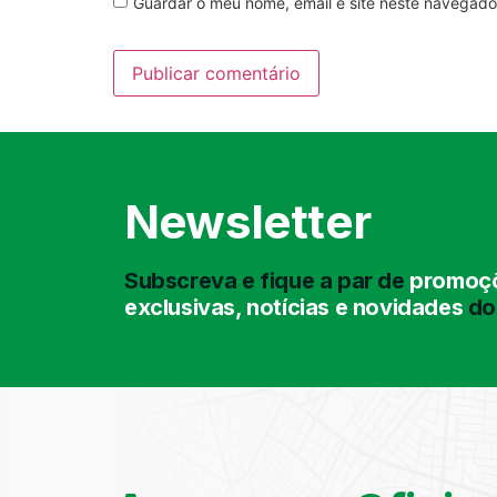
Guardar o meu nome, email e site neste navegado
Newsletter
Subscreva e fique a par de
promoçõ
exclusivas, notícias e novidades
do