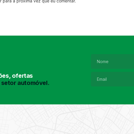
r para a próxima vez que eu comentar.
es, ofertas
 setor automóvel.
Pesquisa de
Pneus
Encontre o pneu