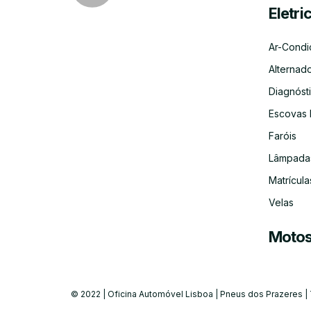
Eletri
Ar-Condi
Alternad
Diagnósti
Escovas 
Faróis
Lâmpada
Matrícula
Velas
Moto
© 2022 | Oficina Automóvel Lisboa | Pneus dos Prazeres |