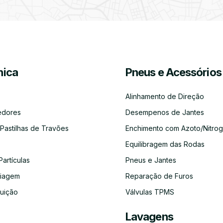
Partículas
Desinfeção
Azoto/Nitrogénio
Jantes
Automóvel
ica
Pneus e Acessórios
Equilibragem
Desempeno
Escapes
Kit
Kit
Diagnóst
das
de
Embraiagem
Distribuição
Eletróni
Rodas
Jantes
Alinhamento de Direção
edores
Desempenos de Jantes
 Pastilhas de Travões
Enchimento com Azoto/Nitrog
Equilibragem das Rodas
Auto-
Alinhamento
Alternador
ADBLUE
Limpeza
Faróis
Rádios
de
do
Partículas
Pneus e Jantes
Direção
Circuito
de
aiagem
Reparação de Furos
Refrigeração
buição
Válvulas TPMS
Lavagens