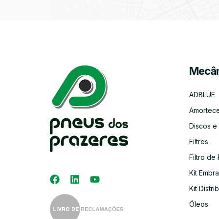
Mecân
ADBLUE
Amortec
Discos e
Filtros
Filtro de 
Kit Embr
Kit Distri
Óleos