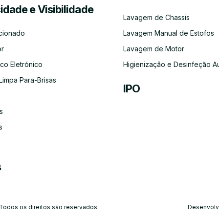
cidade e Visibilidade
Serviço
Lubrificação
Inspeção
Escovas
Filtros
Emissõe
Lavagem de Chassis
de
Automóvel
Limpa
de
Recolha
Para-
Gases
cionado
Lavagem Manual de Estofos
e
Brisas
(CO)
Entrega
or
Lavagem de Motor
do
Carro
co Eletrónico
Higienização e Desinfeção A
Limpa Para-Brisas
IPO
s
Ar-
Condicionado
s
s
 Todos os direitos são reservados.
Desenvolv