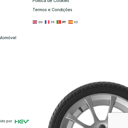
Política de Cookies
s
Termos e Condições
EN
FR
PT
ES
utomóvel
ido por