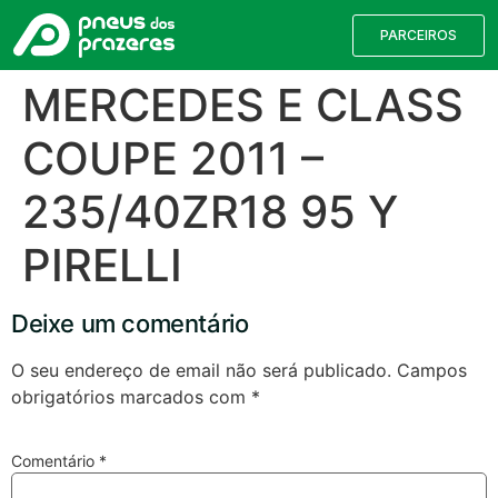
PARCEIROS
MERCEDES E CLASS
COUPE 2011 –
235/40ZR18 95 Y
PIRELLI
Deixe um comentário
Válvulas TPMS
Reparação de Furos
Pesquisa de Pneus
O seu endereço de email não será publicado.
Campos
obrigatórios marcados com
*
Encontre o pneu correto para a sua
viatura
Comentário
*