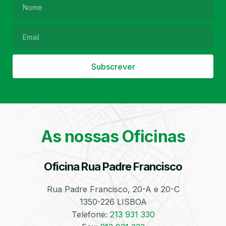
Filtro de Partículas
Óleos
Subscrever
As nossas Oficinas
Bate-Chapas
Higienização e
Desinfeção
Automóvel
Oficina Rua Padre Francisco
Rua Padre Francisco, 20-A e 20-C
1350-226 LISBOA
Telefone:
213 931 330