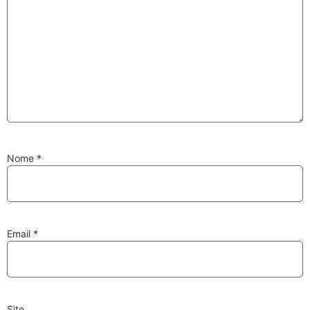
Substituição de
Reparação de
Injetores
Turbos
PESQUISAR
Nome
*
Velas
Lâmpadas
Email
*
Discos e Pastilhas
Amortecedores
de Travões
Site