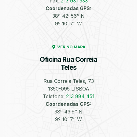
Fax:
213 931 333
Coordenadas GPS:
Enchimento de
Pneus e Jantes
38º 42’ 56’’ N
Azoto/Nitrogénio
9º 10’ 7’’ W
VER NO MAPA
Oficina Rua Correia
Teles
Equilibragem das
Desempeno de
Rodas
Jantes
Rua Correia Teles, 73
1350-095 LISBOA
Telefone:
213 884 451
Coordenadas GPS:
38º 43’9’’ N
9º 10’ 7’’ W
Escapes
Kit Embraiagem