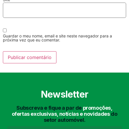
Guardar o meu nome, email e site neste navegador para a
próxima vez que eu comentar.
Lavagem Manual
Lavagem de Motor
com Aspiração e de
Interiores
Newsletter
Subscreva e fique a par de
promoções,
Lavagem de Chassis
Matrículas
ofertas exclusivas, notícias e novidades
do
setor automóvel.