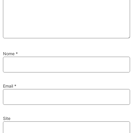
Substituição de
Reparação de
Injetores
Turbos
Nome
*
PESQUISAR
Velas
Lâmpadas
Email
*
Site
Discos e Pastilhas
Amortecedores
de Travões