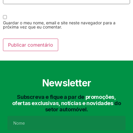
Guardar o meu nome, email e site neste navegador para a
próxima vez que eu comentar.
Lavagem Manual
Lavagem de Motor
com Aspiração e de
Interiores
Newsletter
Subscreva e fique a par de
promoções,
ofertas exclusivas, notícias e novidades
do
setor automóvel.
Lavagem de Chassis
Matrículas