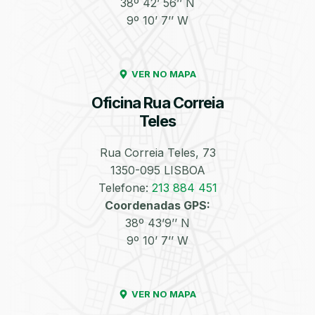
38º 42’ 56’’ N
9º 10’ 7’’ W
Enchimento de
Pneus e Jantes
Azoto/Nitrogénio
VER NO MAPA
Oficina Rua Correia
Teles
Rua Correia Teles, 73
1350-095 LISBOA
Equilibragem das
Desempeno de
Rodas
Jantes
Telefone:
213 884 451
Coordenadas GPS:
38º 43’9’’ N
9º 10’ 7’’ W
VER NO MAPA
Escapes
Kit Embraiagem