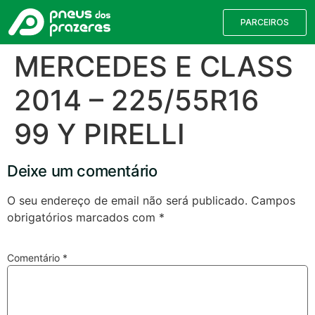
PARCEIROS
MERCEDES E CLASS
2014 – 225/55R16
99 Y PIRELLI
Deixe um comentário
O seu endereço de email não será publicado.
Campos
obrigatórios marcados com
*
Válvulas TPMS
Reparação de Furos
Pesquisa de Pneus
Comentário
*
Encontre o pneu correto para a sua
viatura