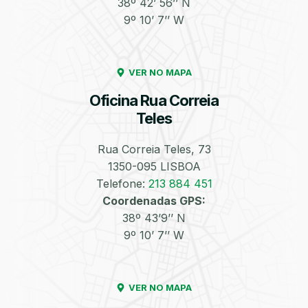
38º 42’ 56’’ N
9º 10’ 7’’ W
Enchimento de
Pneus e Jantes
Azoto/Nitrogénio
VER NO MAPA
Oficina Rua Correia
Teles
Rua Correia Teles, 73
1350-095 LISBOA
Equilibragem das
Desempeno de
Rodas
Jantes
Telefone:
213 884 451
Coordenadas GPS:
38º 43’9’’ N
9º 10’ 7’’ W
VER NO MAPA
Escapes
Kit Embraiagem