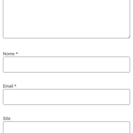
Substituição de
Reparação de
Injetores
Turbos
Nome
*
PESQUISAR
Velas
Lâmpadas
Email
*
Site
Discos e Pastilhas
Amortecedores
de Travões