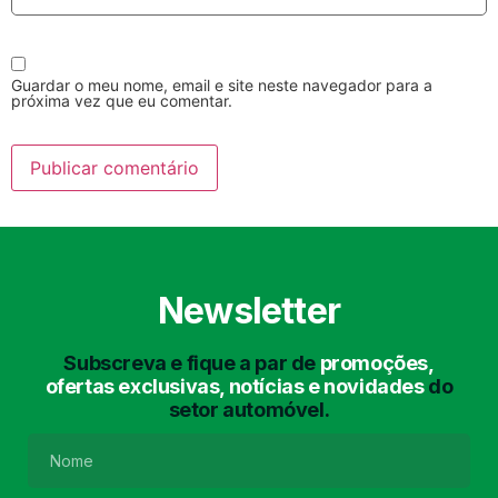
Guardar o meu nome, email e site neste navegador para a
próxima vez que eu comentar.
Lavagem Manual
Lavagem de Motor
com Aspiração e de
Interiores
Newsletter
Subscreva e fique a par de
promoções,
ofertas exclusivas, notícias e novidades
do
setor automóvel.
Lavagem de Chassis
Matrículas