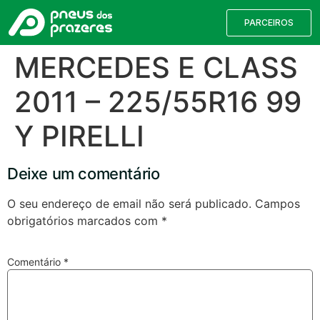
PARCEIROS
MERCEDES E CLASS
2011 – 225/55R16 99
Y PIRELLI
Deixe um comentário
O seu endereço de email não será publicado.
Campos
obrigatórios marcados com
*
Válvulas TPMS
Reparação de Furos
Pesquisa de Pneus
Comentário
*
Encontre o pneu correto para a sua
viatura