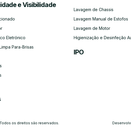
cidade e Visibilidade
Serviço
Lubrificação
Inspeção
Escovas
Filtros
Emissõe
Lavagem de Chassis
de
Automóvel
Limpa
de
Recolha
Para-
Gases
cionado
Lavagem Manual de Estofos
e
Brisas
(CO)
Entrega
or
Lavagem de Motor
do
Carro
co Eletrónico
Higienização e Desinfeção A
Limpa Para-Brisas
IPO
s
Ar-
Condicionado
s
s
 Todos os direitos são reservados.
Desenvolv