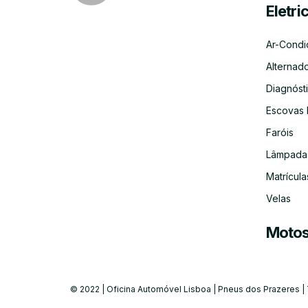
Eletri
Ar-Condi
Alternad
Diagnósti
Escovas 
Faróis
Lâmpada
Matrícula
Velas
Moto
© 2022 | Oficina Automóvel Lisboa | Pneus dos Prazeres |