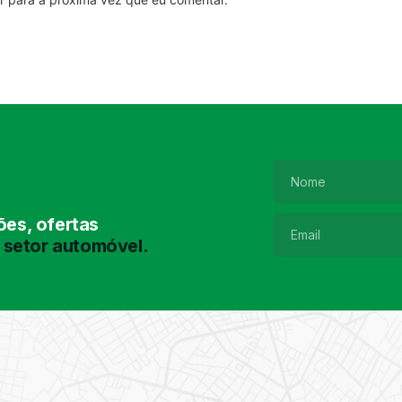
es, ofertas
 setor automóvel.
Pesquisa de
Pneus
Encontre o pneu