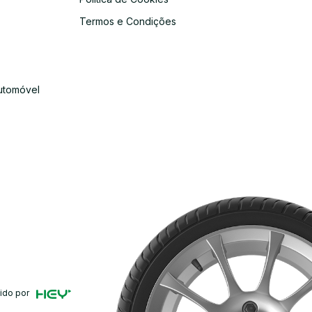
s
Termos e Condições
utomóvel
ido por