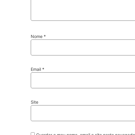
Nome
*
Email
*
Site
Guardar o meu nome, email e site neste navegado