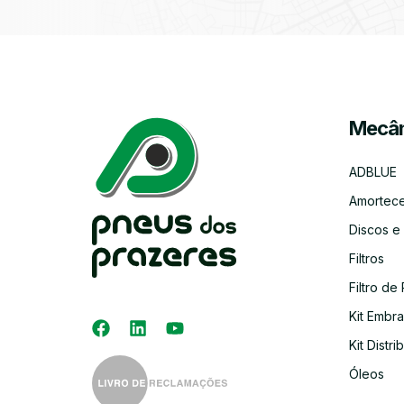
Mecân
ADBLUE
Amortec
Discos e
Filtros
Filtro de 
Kit Embr
Kit Distri
Óleos