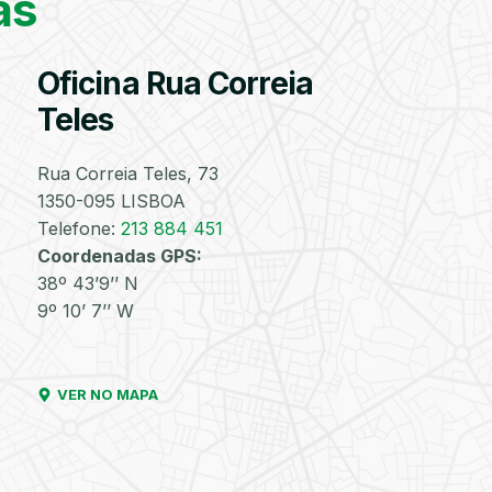
as
correto para a sua
viatura
Oficina Rua Correia
Válvulas
Reparação
Substituição
Reparação
Velas
Lâmpad
TPMS
de
de
de
Teles
Furos
Injetores
Turbos
Rua Correia Teles, 73
PESQUISAR
1350-095 LISBOA
Telefone:
213 884 451
Discos
Amortecedores
Lavagem
Lavagem
Lavagem
Matrícul
Coordenadas GPS:
e
Manual
de
de
38º 43’9’’ N
Pastilhas
com
Motor
Chassis
de
Aspiração
9º 10’ 7’’ W
Travões
e de
Interiores
VER NO MAPA
Filtro
Óleos
Bate-
Higienização
Enchimento
Pneus
de
Chapas
e
de
e