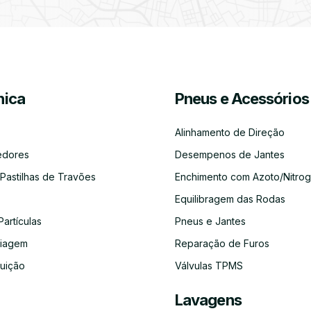
Partículas
Desinfeção
Azoto/Nitrogénio
Jantes
Automóvel
ica
Pneus e Acessórios
Equilibragem
Desempeno
Escapes
Kit
Kit
Diagnóst
das
de
Embraiagem
Distribuição
Eletróni
Rodas
Jantes
Alinhamento de Direção
edores
Desempenos de Jantes
 Pastilhas de Travões
Enchimento com Azoto/Nitrog
Equilibragem das Rodas
Auto-
Alinhamento
Alternador
ADBLUE
Limpeza
Faróis
Rádios
de
do
Partículas
Pneus e Jantes
Direção
Circuito
de
aiagem
Reparação de Furos
Refrigeração
buição
Válvulas TPMS
Lavagens