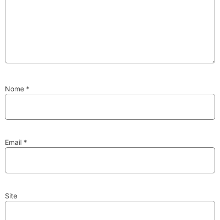
Substituição de
Reparação de
Injetores
Turbos
Nome
*
PESQUISAR
Velas
Lâmpadas
Email
*
Site
Discos e Pastilhas
Amortecedores
de Travões