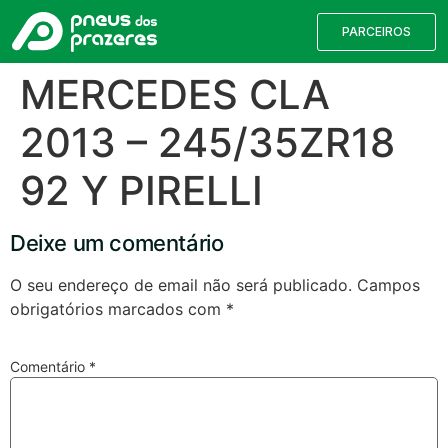
PARCEIROS
MERCEDES CLA
2013 – 245/35ZR18
92 Y PIRELLI
Deixe um comentário
O seu endereço de email não será publicado.
Campos
obrigatórios marcados com
*
Válvulas TPMS
Reparação de Furos
Pesquisa de Pneus
Comentário
*
Encontre o pneu correto para a sua
viatura