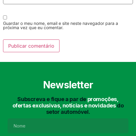
Guardar o meu nome, email e site neste navegador para a
próxima vez que eu comentar.
Lavagem Manual
Lavagem de Motor
com Aspiração e de
Interiores
Newsletter
Subscreva e fique a par de
promoções,
ofertas exclusivas, notícias e novidades
do
setor automóvel.
Lavagem de Chassis
Matrículas