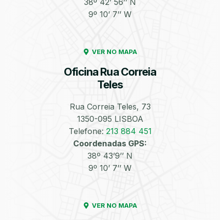
38º 42’ 56’’ N
9º 10’ 7’’ W
Enchimento de
Pneus e Jantes
Azoto/Nitrogénio
VER NO MAPA
Oficina Rua Correia
Teles
Rua Correia Teles, 73
1350-095 LISBOA
Equilibragem das
Desempeno de
Rodas
Jantes
Telefone:
213 884 451
Coordenadas GPS:
38º 43’9’’ N
9º 10’ 7’’ W
VER NO MAPA
Escapes
Kit Embraiagem