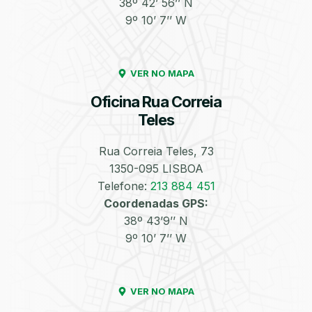
38º 42’ 56’’ N
9º 10’ 7’’ W
Enchimento de
Pneus e Jantes
Azoto/Nitrogénio
VER NO MAPA
Oficina Rua Correia
Teles
Rua Correia Teles, 73
1350-095 LISBOA
Equilibragem das
Desempeno de
Rodas
Jantes
Telefone:
213 884 451
Coordenadas GPS:
38º 43’9’’ N
9º 10’ 7’’ W
VER NO MAPA
Escapes
Kit Embraiagem