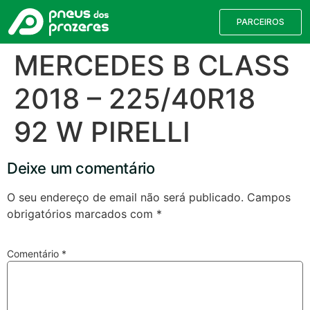
PARCEIROS
MERCEDES B CLASS
2018 – 225/40R18
92 W PIRELLI
Deixe um comentário
O seu endereço de email não será publicado.
Campos
obrigatórios marcados com
*
Válvulas TPMS
Reparação de Furos
Pesquisa de Pneus
Comentário
*
Encontre o pneu correto para a sua
viatura