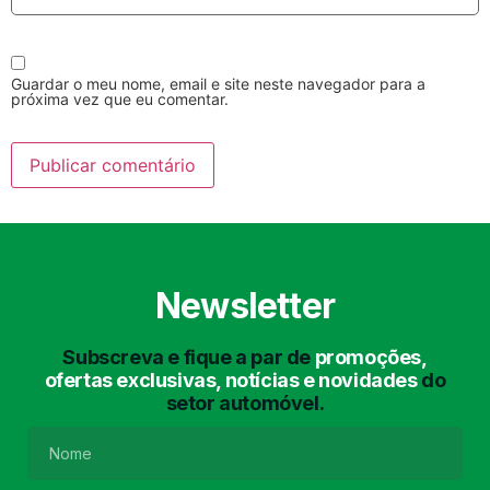
Guardar o meu nome, email e site neste navegador para a
próxima vez que eu comentar.
Lavagem Manual
Lavagem de Motor
com Aspiração e de
Interiores
Newsletter
Subscreva e fique a par de
promoções,
ofertas exclusivas, notícias e novidades
do
setor automóvel.
Lavagem de Chassis
Matrículas