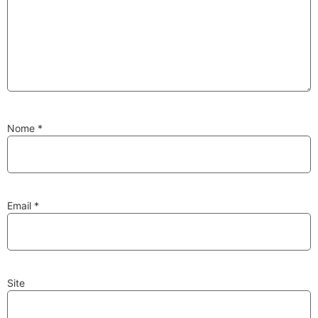
Substituição de
Reparação de
Injetores
Turbos
Nome
*
PESQUISAR
Velas
Lâmpadas
Email
*
Site
Discos e Pastilhas
Amortecedores
de Travões